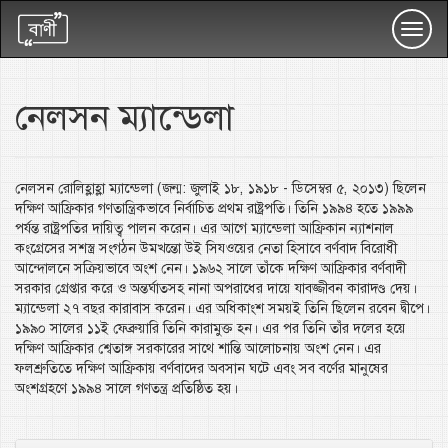
Toggl
navig
নেলসন ম্যান্ডেলা
নেলসন রোলিহ্লাহ্লা ম্যান্ডেলা (জন্ম: জুলাই ১৮, ১৯১৮ - ডিসেম্বর ৫, ২০১৩) ছিলেন
দক্ষিণ আফ্রিকার গণতান্ত্রিকভাবে নির্বাচিত প্রথম রাষ্ট্রপতি। তিনি ১৯৯৪ হতে ১৯৯৯
পর্যন্ত রাষ্ট্রপতির দায়িত্ব পালন করেন। এর আগে ম্যান্ডেলা আফ্রিকান ন্যাশনাল
কংগ্রেসের সশস্ত্র সংগঠন উমখন্তো উই সিযওয়ের নেতা হিসাবে বর্ণবাদ বিরোধী
আন্দোলনে সক্রিয়ভাবে অংশ নেন। ১৯৬২ সালে তাঁকে দক্ষিণ আফ্রিকার বর্ণবাদী
সরকার গ্রেপ্তার করে ও অন্তর্ঘাতসহ নানা অপরাধের দায়ে যাবজ্জীবন কারাদণ্ড দেয়।
ম্যান্ডেলা ২৭ বছর কারাবাস করেন। এর অধিকাংশ সময়ই তিনি ছিলেন রবেন দ্বীপে।
১৯৯০ সালের ১১ই ফেব্রুয়ারি তিনি কারামুক্ত হন। এর পর তিনি তাঁর দলের হয়ে
দক্ষিণ আফ্রিকার শ্বেতাঙ্গ সরকারের সাথে শান্তি আলোচনায় অংশ নেন। এর
ফলশ্রুতিতে দক্ষিণ আফ্রিকায় বর্ণবাদের অবসান ঘটে এবং সব বর্ণের মানুষের
অংশগ্রহণে ১৯৯৪ সালে গণতন্ত্র প্রতিষ্ঠিত হয়।