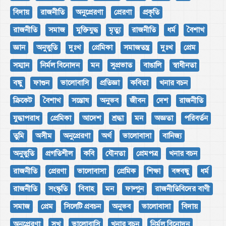
বিদায়
রাজনীতি
অনুপ্রেরণা
প্রেরণা
প্রকৃতি
রাজনীতি
সমাজ
মুক্তিযুদ্ধ
মৃত্যু
রাজনীতি
ধর্ম
বৈশাখ
জ্ঞান
অনুভুতি
দুঃখ
প্রেমিকা
সমাজতন্ত্র
দুঃখ
প্রেম
সম্মান
নির্মল বিনোদন
মন
সুপ্রভাত
বাঙালি
স্বাধীনতা
বন্ধু
ফাগুন
ভালোবাসি
প্রতিজ্ঞা
কবিতা
খনার বচন
ক্রিকেট
বৈশাখ
সন্তোষ
অনুভব
জীবন
দেশ
রাজনীতি
যুদ্ধাপরাধ
প্রেমিকা
আদেশ
শ্রদ্ধা
মন
অজ্ঞতা
পরিবর্তন
তুমি
অসীম
অনুপ্রেরণা
অর্থ
ভালোবাসা
বানিজ্য
অনুভুতি
প্রগতিশীল
কবি
যৌনতা
প্রেমপত্র
খনার বচন
রাজনীতি
প্রেরণা
ভালোবাসা
প্রেমিক
শিক্ষা
বঙ্গবন্ধু
ধর্ম
রাজনীতি
সংস্কৃতি
বিবাহ
মন
ফাল্গুন
রাজনীতিবিদের বাণী
সমাজ
প্রেম
সিলেটি প্রবচন
অনুভব
ভালোবাসা
বিদায়
অনুপ্রেরণা
সুখ
ভালোবাসি
খনার বচন
নির্মল বিনোদন