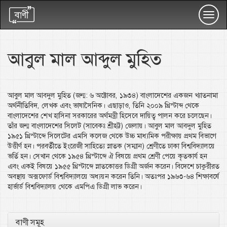
Toggl
navig
আবুল মাল আব্দুল মুহিত
আবুল মাল আবদুল মুহিত (জন্ম: ৬ অক্টোবর, ১৯৩৪) বাংলাদেশের একজন খ্যাতনামা
অর্থনীতিবিদ, লেখক এবং ভাষাসৈনিক। এছাড়াও, তিনি ২০০৯ খ্রিস্টাব্দ থেকে
বাংলাদেশের শেখ হাসিনা সরকারের অর্থমন্ত্রী হিসেবে দায়িত্ব পালন করে চলেছেন।
তাঁর জন্ম বাংলাদেশের সিলেট (সাবেকঃ শ্রীহট্ট) জেলায়। আবুল মাল আবদুল মুহিত
১৯৫১ খ্রিস্টাব্দে সিলেটের এমসি কলেজ থেকে উচ্চ মাধ্যমিক পরীক্ষায় প্রথম বিভাগে
উত্তীর্ণ হন। পরবর্তীতে ইংরেজী সাহিত্যে স্নাতক (সম্মান) শ্রেণীতে ঢাকা বিশ্ববিদ্যালয়ে
ভর্তি হন। সেখান থেকে ১৯৫৪ খ্রিস্টাব্দে ঐ বিষয়ে প্রথম শ্রেণী পেয়ে কৃতকার্য হন
এবং একই বিষয়ে ১৯৫৫ খ্রিস্টাব্দে স্নাতকোত্তর ডিগ্রী অর্জন করেন। বিদেশে চাকুরীরত
অবস্থায় অক্সফোর্ড বিশ্ববিদ্যালয়ে অধ্যয়ন করেন তিনি। অতঃপর ১৯৬৩-৬৪ শিক্ষাবর্ষে
হার্ভার্ড বিশ্ববিদ্যালয় থেকে এমপিএ ডিগ্রী লাভ করেন।
বাণী সমূহ