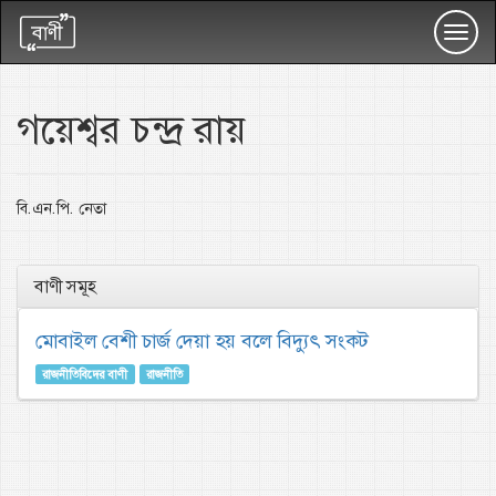
Toggl
navig
গয়েশ্বর চন্দ্র রায়
বি.এন.পি. নেতা
বাণী সমূহ
মোবাইল বেশী চার্জ দেয়া হয় বলে বিদ্যুৎ সংকট
রাজনীতিবিদের বাণী
রাজনীতি