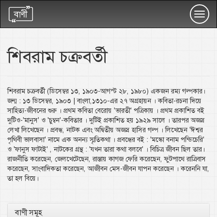
Toggl
navig
শিবরাম চক্রবর্তী
শিবরাম চক্রবর্তী (ডিসেম্বর ১৩, ১৯০৩-আগস্ট ২৮, ১৯৮০) একজন রম্য গল্পকার।
জন্ম : ১৩ ডিসেম্বর, ১৯০৩ | বাংলা,১৩১০-এর ২৭ অগ্রহায়ন । কবিতা-রচনা দিয়ে
সাহিত্য-জীবনের শুরু । প্রথম কবিতা বেরোয় 'ভারতী' পত্রিকায় । প্রথম প্রকাশিত বই
দুটিও-'মানুস' ও 'চুম্বন'-কবিতার । দুটিই প্রকাশিত হয় ১৯২৯ সালে । তারপর অজস্র
লেখা লিখেছেন । প্রবন্ধ, নাটক এবং অদ্বিতীয় অজস্র হাসির গল্প । লিখেছেন 'ঈশ্বর
পৃথিবী ভালবাসা' নামে এক অনন্য স্মৃতিকথা । প্রবন্ধের বই : 'মস্কো বনাম পন্ডিচেরি'
ও 'ফানুস ফাটাই' , নাটকের গ্রন্থ : 'যখন তারা কথা বলবে' । বিচিত্র জীবন ছিল তার।
রাজনীতি করেছেন, জেলখেটেছেন, রাস্তায় কাগজ ফেরি করেছেন, ফুটপাথে রাত্রিবাস
করেছেন, সাংবাদিকতা করেছেন, আজীবন মেস-জীবন যাপন করেছেন । করেননি যা,
তা হল বিয়ে।
বাণী সমূহ