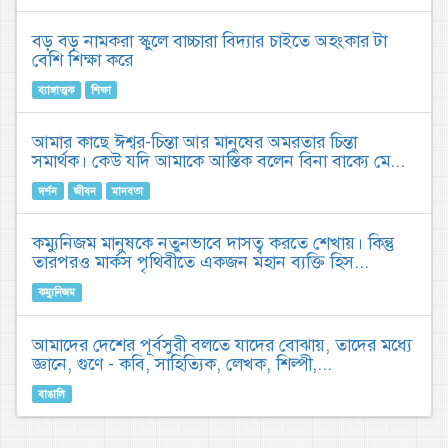
বড় বড় নামকরা স্কুলে বাচ্চারা বিদ্যার চাইতে অহংকার টা
বেশি শিক্ষা করে
ব্যাঙ্গাত্মক
শিক্ষা
আমার কাছে ঈশ্বর-চিন্তা আর মানুষের অমরতার চিন্তা
সমার্থক। কেউ যদি আমাকে আস্তিক বলেন বিনা বাক্যে মে...
দর্শন
জীবন
মানবতা
কম্যুনিজম মানুষকে নতুনভাবে দাসত্ব করতে শেখায়। কিন্তু
তারপরও মার্কস পৃথিবীতে একজন মহান ব্যক্তি হিস...
কম্যুনিজম
আমাদের দেশের পূর্বসুরী বলতে যাদের বোঝায়, তাদের মধ্যে
জ্ঞানে, গুণে - কবি, সাহিত্যিক, লেখক, শিল্পী,...
বাঙালি