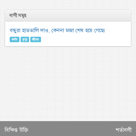
বাণী সমূহ
বন্ধুরা হাততালি দাও, কেননা মজা শেষ হয়ে গেছে৷
দর্শন
মৃত্যু
জীবন
বিক্ষিপ্ত উক্তি
শর্তাবলী