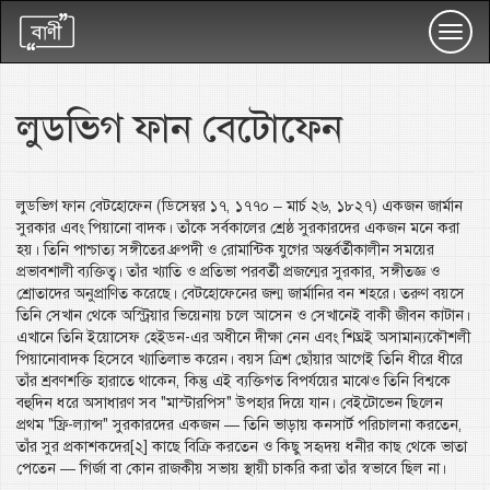
Toggl
navig
লুডভিগ ফান বেটোফেন
লুডভিগ ফান বেটহোফেন (ডিসেম্বর ১৭, ১৭৭০ – মার্চ ২৬, ১৮২৭) একজন জার্মান
সুরকার এবং পিয়ানো বাদক। তাঁকে সর্বকালের শ্রেষ্ঠ সুরকারদের একজন মনে করা
হয়। তিনি পাশ্চাত্য সঙ্গীতের ধ্রুপদী ও রোমান্টিক যুগের অন্তর্বর্তীকালীন সময়ের
প্রভাবশালী ব্যক্তিত্ব। তাঁর খ্যাতি ও প্রতিভা পরবর্তী প্রজন্মের সুরকার, সঙ্গীতজ্ঞ ও
শ্রোতাদের অনুপ্রাণিত করেছে। বেটহোফেনের জন্ম জার্মানির বন শহরে। তরুণ বয়সে
তিনি সেখান থেকে অস্ট্রিয়ার ভিয়েনায় চলে আসেন ও সেখানেই বাকী জীবন কাটান।
এখানে তিনি ইয়োসেফ হেইডন-এর অধীনে দীক্ষা নেন এবং শিঘ্রই অসামান্যকৌশলী
পিয়ানোবাদক হিসেবে খ্যাতিলাভ করেন। বয়স ত্রিশ ছোঁয়ার আগেই তিনি ধীরে ধীরে
তাঁর শ্রবণশক্তি হারাতে থাকেন, কিন্তু এই ব্যক্তিগত বিপর্যয়ের মাঝেও তিনি বিশ্বকে
বহুদিন ধরে অসাধারণ সব "মাস্টারপিস" উপহার দিয়ে যান। বেইটোভেন ছিলেন
প্রথম "ফ্রি-ল্যান্স" সুরকারদের একজন — তিনি ভাড়ায় কনসার্ট পরিচালনা করতেন,
তাঁর সুর প্রকাশকদের[২] কাছে বিক্রি করতেন ও কিছু সহৃদয় ধনীর কাছ থেকে ভাতা
পেতেন — গির্জা বা কোন রাজকীয় সভায় স্থায়ী চাকরি করা তাঁর স্বভাবে ছিল না।