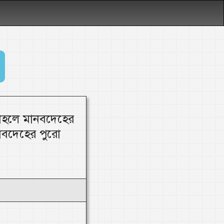
াহলে মানবদেহের
ানবদেহের পুরো