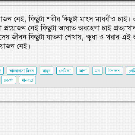
য়োজন নেই, কিছুটা শরীর কিছুটা মাংস মাধবীও চাই।
া প্রয়োজন নেই কিছুটা আঘাত অবহেলা চাই প্রত্যাখ
েয় জীবন কিছুটা যাতনা শেখায়, ক্ষুধা ও খরার এই 
য়োজন নেই।
র
ভালোবাসা দিবস
মানুষ
প্রেমিকা
আশা
মন
উপদেশ
প্রে
প্রেরণা
মানবতা