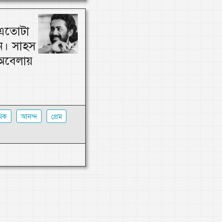
 এতোটা
ান। সাহস
অবেলায়
মিক
আনন্দ
প্রেম