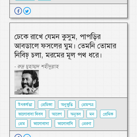
ঢেকে রাখে যেমন কুসুম, পাপড়ির
আবডালে ফসলের ঘুম। তেমনি তোমার
নিবিঢ় চলা, মরমের মূল পথ ধরে।
রুদ্র মুহাম্মদ শহীদুল্লাহ
-
উৎকর্ষতা
প্রেমিকা
অনুভুতি
প্রেমপত্র
ভালোবাসা দিবস
আবেগ
অনুভব
মন
প্রেমিক
প্রেম
ভালোবাসা
ভালোবাসি
প্রেরণা