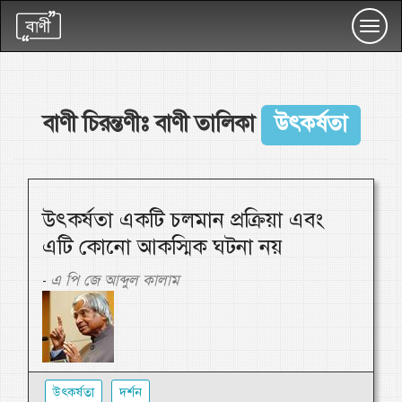
Toggl
navig
বাণী চিরন্তণীঃ বাণী তালিকা
উৎকর্ষতা
উৎকর্ষতা একটি চলমান প্রক্রিয়া এবং
এটি কোনো আকস্মিক ঘটনা নয়
এ পি জে আব্দুল কালাম
-
উৎকর্ষতা
দর্শন