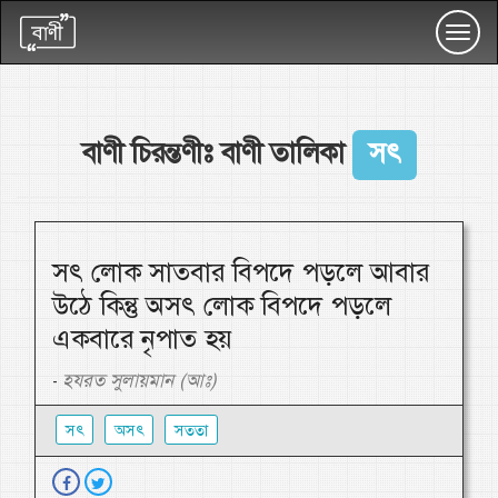
Toggl
navig
বাণী চিরন্তণীঃ বাণী তালিকা
সৎ
সৎ লোক সাতবার বিপদে পড়লে আবার
উঠে কিন্তু অসৎ লোক বিপদে পড়লে
একবারে নৃপাত হয়
হযরত সুলায়মান (আঃ)
-
সৎ
অসৎ
সততা