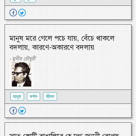
মানুষ মরে গেলে পচে যায়, বেঁচে থাকলে
বদলায়, কারণে-অকারণে বদলায়
মুনীর চৌধুরী
-
মানুষ
দর্শন
জীবন