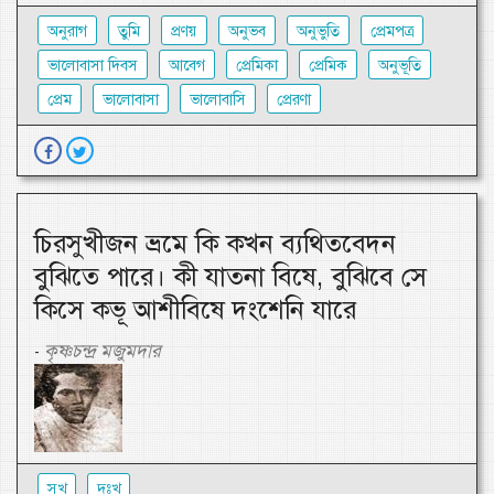
অনুরাগ
তুমি
প্রণয়
অনুভব
অনুভুতি
প্রেমপত্র
ভালোবাসা দিবস
আবেগ
প্রেমিকা
প্রেমিক
অনুভূতি
প্রেম
ভালোবাসা
ভালোবাসি
প্রেরণা
চিরসুখীজন ভ্রমে কি কখন ব্যথিতবেদন
বুঝিতে পারে। কী যাতনা বিষে, বুঝিবে সে
কিসে কভূ আশীবিষে দংশেনি যারে
কৃষ্ণচন্দ্র মজুমদার
-
সুখ
দুঃখ