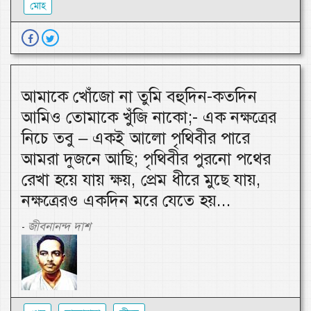
মোহ
আমাকে খোঁজো না তুমি বহুদিন-কতদিন
আমিও তোমাকে খুঁজি নাকো;- এক নক্ষত্রের
নিচে তবু – একই আলো পৃথিবীর পারে
আমরা দুজনে আছি; পৃথিবীর পুরনো পথের
রেখা হয়ে যায় ক্ষয়, প্রেম ধীরে মুছে যায়,
নক্ষত্রেরও একদিন মরে যেতে হয়...
জীবনানন্দ দাশ
-