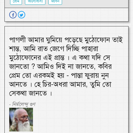
প্রেম
ভালোবাসা
জীবন
পাগলী আমার ঘুমিয়ে পড়েছে মুঠোফোন তাই
শান্ত, আমি রাত জেগে দিচ্ছি পাহারা
মুঠোফোনের এই প্রান্ত । এ কথা যদি সে
জানতো ? আমিও দিই না জানতে, কবির
প্রেম তো এরকমই হয় - পান্তা ফুরায় নুন
আনতে । হে চির-অধরা আমার, তুমি তো
সেকথা জানতে ।
নির্মলেন্দু গুণ
-