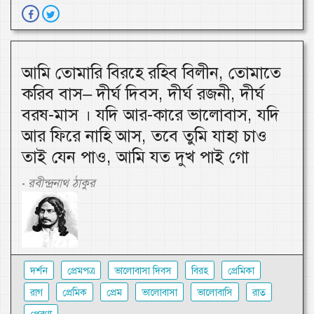
আমি তোমারি বিরহে রহিব বিলীন, তোমাতে
করিব বাস– দীর্ঘ দিবস, দীর্ঘ রজনী, দীর্ঘ
বরষ-মাস । যদি আর-কারে ভালোবাস, যদি
আর ফিরে নাহি আস, তবে তুমি যাহা চাও
তাই যেন পাও, আমি যত দুখ পাই গো
রবীন্দ্রনাথ ঠাকুর
-
দর্শন
প্রেমপত্র
ভালোবাসা দিবস
বিরহ
প্রেমিকা
রাগ
প্রেমিক
প্রেম
ভালোবাসা
ভালোবাসি
রাত