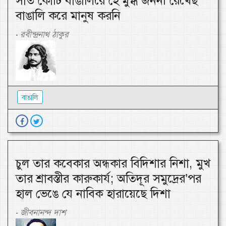
সাত কোটি বাঙালিরে হে মুগ্ধ জননী রেখেছ
বাঙালি করে মানুষ করনি
রবীন্দ্রনাথ ঠাকুর
-
বাঙালি
চুল তার কবেকার অন্ধকার বিদিশার নিশা, মুখ
তার শ্রাবস্তীর কারুকার্য; অতিদূর সমুদ্রের’পর
হাল ভেঙে যে নাবিক হারায়েছে দিশা
জীবনানন্দ দাশ
-