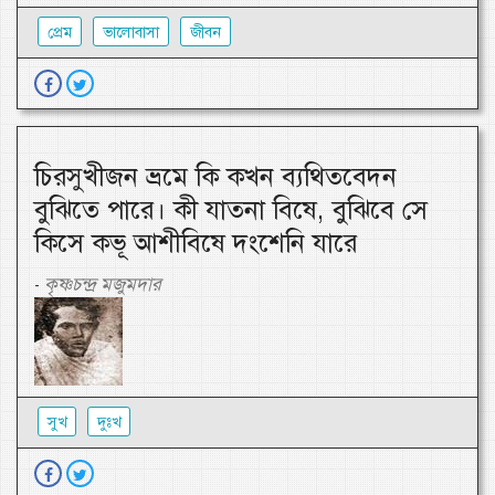
প্রেম
ভালোবাসা
জীবন
চিরসুখীজন ভ্রমে কি কখন ব্যথিতবেদন
বুঝিতে পারে। কী যাতনা বিষে, বুঝিবে সে
কিসে কভূ আশীবিষে দংশেনি যারে
কৃষ্ণচন্দ্র মজুমদার
-
সুখ
দুঃখ