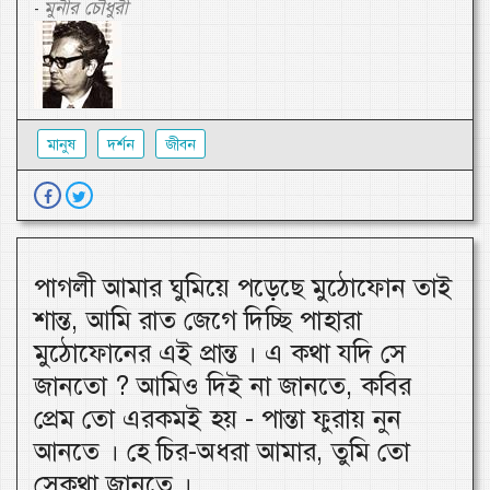
মুনীর চৌধুরী
-
মানুষ
দর্শন
জীবন
পাগলী আমার ঘুমিয়ে পড়েছে মুঠোফোন তাই
শান্ত, আমি রাত জেগে দিচ্ছি পাহারা
মুঠোফোনের এই প্রান্ত । এ কথা যদি সে
জানতো ? আমিও দিই না জানতে, কবির
প্রেম তো এরকমই হয় - পান্তা ফুরায় নুন
আনতে । হে চির-অধরা আমার, তুমি তো
সেকথা জানতে ।