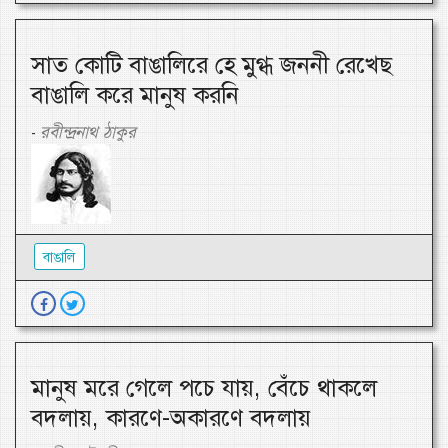
সাত কোটি বাঙালিরে হে মুগ্ধ জননী রেখেছ
বাঙালি করে মানুষ করনি
রবীন্দ্রনাথ ঠাকুর
-
বাঙালি
মানুষ মরে গেলে পচে যায়, বেঁচে থাকলে
বদলায়, কারণে-অকারণে বদলায়