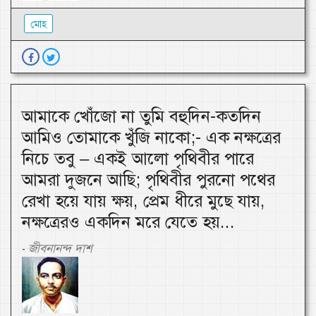
মোহ
আমাকে খোঁজো না তুমি বহুদিন-কতদিন
আমিও তোমাকে খুঁজি নাকো;- এক নক্ষত্রের
নিচে তবু – একই আলো পৃথিবীর পারে
আমরা দুজনে আছি; পৃথিবীর পুরনো পথের
রেখা হয়ে যায় ক্ষয়, প্রেম ধীরে মুছে যায়,
নক্ষত্রেরও একদিন মরে যেতে হয়...
জীবনানন্দ দাশ
-