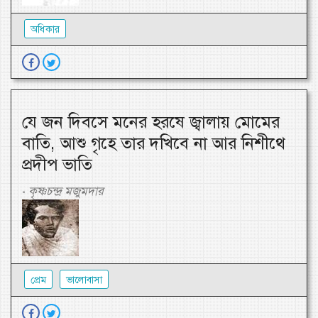
অধিকার
যে জন দিবসে মনের হরষে জ্বালায় মোমের
বাতি, আশু গৃহে তার দখিবে না আর নিশীথে
প্রদীপ ভাতি
কৃষ্ণচন্দ্র মজুমদার
-
প্রেম
ভালোবাসা