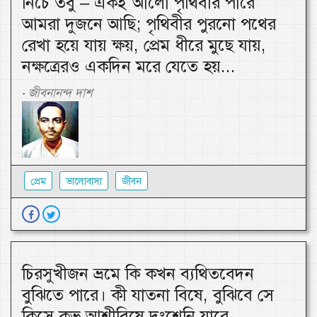
নিচে তবু – একই আলো পৃথিবীর পারে
আমরা দুজনে আছি; পৃথিবীর পুরনো পথের
রেখা হয়ে যায় ক্ষয়, প্রেম ধীরে মুছে যায়,
নক্ষত্রেরও একদিন মরে যেতে হয়...
জীবনানন্দ দাশ
-
প্রেম
ভালোবাসা
জীবন
চিরসুখীজন ভ্রমে কি কখন ব্যথিতবেদন
বুঝিতে পারে। কী যাতনা বিষে, বুঝিবে সে
কিসে কভূ আশীবিষে দংশেনি যারে