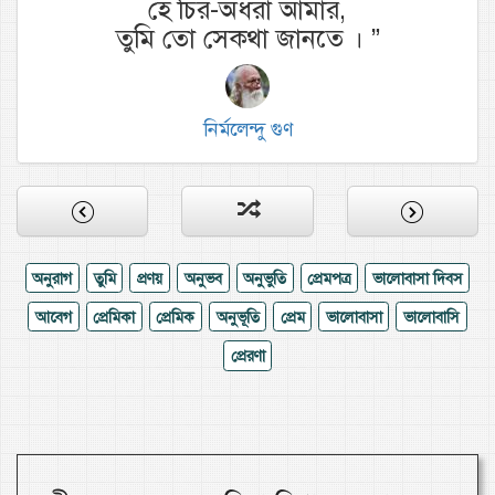
হে চির-অধরা আমার,
তুমি তো সেকথা জানতে ।
”
নির্মলেন্দু গুণ
অনুরাগ
তুমি
প্রণয়
অনুভব
অনুভুতি
প্রেমপত্র
ভালোবাসা দিবস
আবেগ
প্রেমিকা
প্রেমিক
অনুভূতি
প্রেম
ভালোবাসা
ভালোবাসি
প্রেরণা