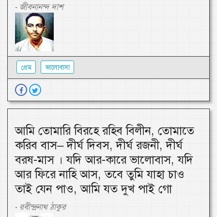
জীবনানন্দ দাশ
-
প্রেম
ভালোবাসা
আমি তোমারি বিরহে রহিব বিলীন, তোমাতে
করিব বাস– দীর্ঘ দিবস, দীর্ঘ রজনী, দীর্ঘ
বরষ-মাস । যদি আর-কারে ভালোবাস, যদি
আর ফিরে নাহি আস, তবে তুমি যাহা চাও
তাই যেন পাও, আমি যত দুখ পাই গো
রবীন্দ্রনাথ ঠাকুর
-