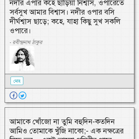
নদীর এপার কহে ছাড়িয়া নিশ্বাস, ওপারেতে
সর্বসুখ আমার বিশ্বাস। নদীর ওপার বসি
দীর্ঘশ্বাস ছাড়ে; কহে, যাহা কিছু সুখ সকলি
ওপারে।
রবীন্দ্রনাথ ঠাকুর
-
মোহ
আমাকে খোঁজো না তুমি বহুদিন-কতদিন
আমিও তোমাকে খুঁজি নাকো;- এক নক্ষত্রের