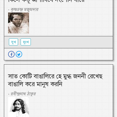
কৃষ্ণচন্দ্র মজুমদার
-
সুখ
দুঃখ
সাত কোটি বাঙালিরে হে মুগ্ধ জননী রেখেছ
বাঙালি করে মানুষ করনি
রবীন্দ্রনাথ ঠাকুর
-