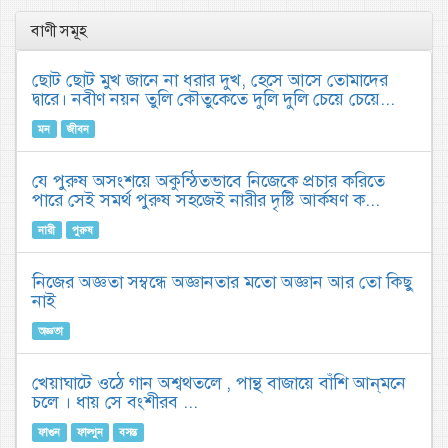
বাণী সমূহ
ছোট ছোট মুখ জানে না ধরার দুখ, হেসে আসে তোমাদের
দ্বারে। নবীণ নয়ন তুলি কৌতুকেতে দুলি দুলি চেয়ে চেয়ে...
মন
জীবন
যে পুরুষ অসংশয়ে অকুন্ঠিতভাবে নিজেকে প্রচার করিতে
পারে সেই সমর্থ পুরুষ সহজেই নারীর দৃষ্টি আর্কষণ ক...
নারী
পুরুষ
নিজের অজ্ঞতা সম্বন্ধে অজ্ঞানতার মতো অজ্ঞান আর তো কিছু
নাই
অজ্ঞতা
খেয়াঘাটে ওঠে গান অশ্বথতলে , পান্থ বাজায়ে বাঁশি আন্‌মনে
চলে । ধায় সে বংশীরব ...
ফাগুন
ফাল্গুন
বসন্ত