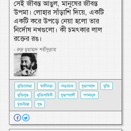
সেই জীবন্ত আঙুল, মানুষের জীবন্ত
উপমা। লোহার সাঁড়াশি দিয়ে, একটি
একটি করে উপড়ে নেয়া হলো তার
নির্দোষ নখগুলো। কী চমৎকার লাল
রক্তের রঙ।
রুদ্র মুহাম্মদ শহীদুল্লাহ
-
মুক্তিযোদ্ধা
স্বাধীনতা
অত্যাচার
যুদ্ধাপরাধ
মুক্তি
মুক্তিযুদ্ধ
মুক্তিবাহিনী
যুদ্ধাপরাধী
গণমানুষ
মুক্তচিন্তা
যুদ্ধ