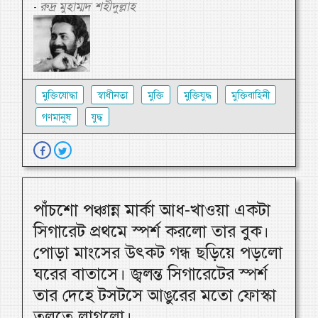
রুদ্র মুহাম্মদ শহীদুল্লাহ
-
মুক্তিযোদ্ধা
স্বাধীনতা
মুক্তি
মুক্তিযুদ্ধ
মুক্তিবাহিনী
গণমানুষ
যুদ্ধ
পাঁচশো পঞ্চান্ন মার্কা আধ-খাওয়া একটা
সিগারেট প্রথমে স্পর্শ করলো তার বুক।
পোড়া মাংসের উৎকট গন্ধ ছড়িয়ে পড়লো
ঘরের বাতাসে। জ্বলন্ত সিগারেটের স্পর্শ
তার দেহে টসটসে আঙুরের মতো ফোস্কা
তুলতে লাগলো।