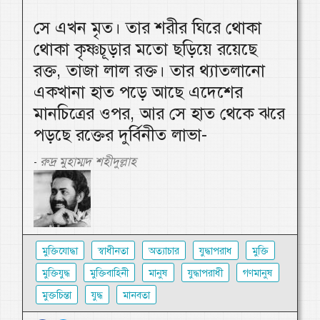
সে এখন মৃত। তার শরীর ঘিরে থোকা
থোকা কৃষ্ণচূড়ার মতো ছড়িয়ে রয়েছে
রক্ত, তাজা লাল রক্ত। তার থ্যাতলানো
একখানা হাত পড়ে আছে এদেশের
মানচিত্রের ওপর, আর সে হাত থেকে ঝরে
পড়ছে রক্তের দুর্বিনীত লাভা-
রুদ্র মুহাম্মদ শহীদুল্লাহ
-
মুক্তিযোদ্ধা
স্বাধীনতা
অত্যাচার
যুদ্ধাপরাধ
মুক্তি
মুক্তিযুদ্ধ
মুক্তিবাহিনী
মানুষ
যুদ্ধাপরাধী
গণমানুষ
মুক্তচিন্তা
যুদ্ধ
মানবতা