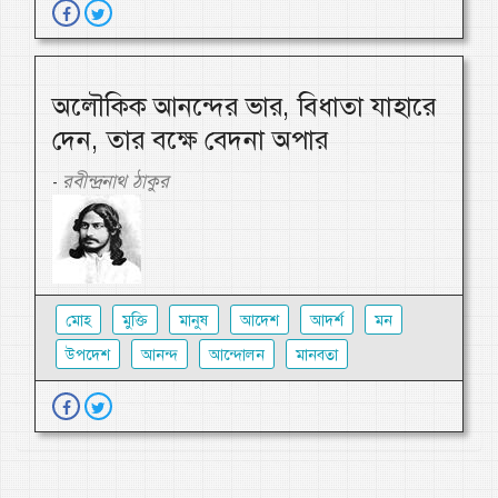
অলৌকিক আনন্দের ভার, বিধাতা যাহারে
দেন, তার বক্ষে বেদনা অপার
রবীন্দ্রনাথ ঠাকুর
-
মোহ
মুক্তি
মানুষ
আদেশ
আদর্শ
মন
উপদেশ
আনন্দ
আন্দোলন
মানবতা