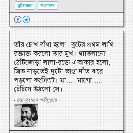
মুক্তিযোদ্ধা
বাংলাদেশ
তাঁর চোখ বাঁধা হলো। বুটের প্রথম লাথি
রক্তাক্ত করলো তার মুখ। থ্যাতলানো
ঠোঁটজোড়া লালা-রক্তে একাকার হলো,
জিভ নাড়তেই দুটো ভাঙা দাঁত ঝরে
পড়লো কংক্রিটে। মা…..মাগো…..
চেঁচিয়ে উঠলো সে।
রুদ্র মুহাম্মদ শহীদুল্লাহ
-