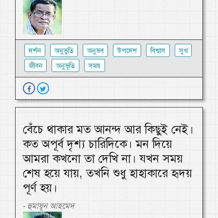
দর্শন
অনুভুতি
অনুভব
উপদেশ
বিশ্বাস
সুখ
জীবন
অনুভূতি
সময়
বেঁচে থাকার মত আনন্দ আর কিছুই নেই।
কত অপূর্ব দৃশ্য চারিদিকে। মন দিয়ে
আমরা কখনো তা দেখি না। যখন সময়
শেষ হয়ে যায়, তখনি শুধু হাহাকারে হৃদয়
পূর্ণ হয়।
হুমায়ূন আহমেদ
-