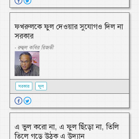
ফখরুলকে ফুল দেওয়ার সুযোগও দিল না
সরকার
রুহুল কবির রিজভী
-
সরকার
ফুল
এ ভুল করো না, এ ফুল ছিঁড়ো না, তিলি
তিলে গড়ে উঠুক এ উদ্যান