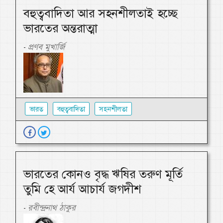
বহুত্ববাদিতা আর সহনশীলতাই হচ্ছে
ভারতের অন্তরাত্মা
প্রণব মুখার্জি
-
ভারত
বহুত্ববাদিতা
সহনশীলতা
ভারতের কোনও বৃদ্ধ ঋষির তরুণ মূর্তি
তুমি হে আর্য আচার্য জগদীশ
রবীন্দ্রনাথ ঠাকুর
-