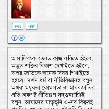
ভারত
পৃথিবী
আমাদিগকে বড়বড় কাজ করিতে হইবে,
অদ্ভুত শক্তির বিকাশ দেখাইতে হইবে,
অপর জাতিকে অনেক বিষয় শিখাইতে
হইবে। দর্শন ধর্ম বা নীতিবিজ্ঞানই বলুন
অথবা মধুরতা কোমলতা বা মানবজাতির
প্রতি অকপট প্রীতিরূপ স‍‍‍‍‍‍‍‍‍দ‍্গুনরাজিই
বলুন, আমাদের মাতৃভূমি এ-সব কিছুরই