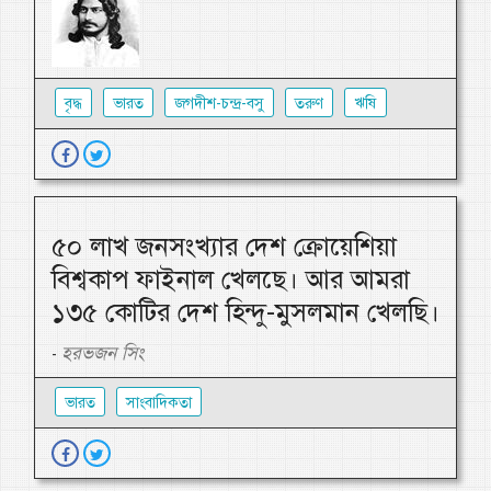
বৃদ্ধ
ভারত
জগদীশ-চন্দ্র-বসু
তরুণ
ঋষি
৫০ লাখ জনসংখ্যার দেশ ক্রোয়েশিয়া
বিশ্বকাপ ফাইনাল খেলছে। আর আমরা
১৩৫ কোটির দেশ হিন্দু-মুসলমান খেলছি।
হরভজন সিং
-
ভারত
সাংবাদিকতা