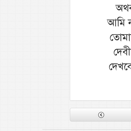
অথব
আমি ন
তোমার
দেবী
দেখবে