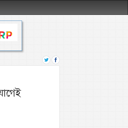
যোগেই
,