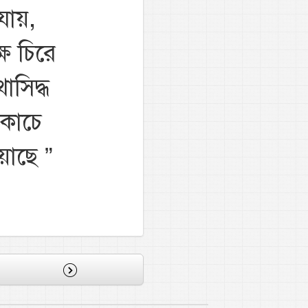
যায়,
ষ চিরে
াসিদ্ধ
 কাচে
য়াছে
”