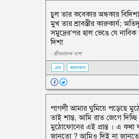
চুল তার কবেকার অন্ধকার বিদিশা
মুখ তার শ্রাবস্তীর কারুকার্য; অতিদ
সমুদ্রের’পর হাল ভেঙে যে নাবিক
দিশা
জীবনানন্দ দাশ
-
প্রেম
ভালোবাসা
পাগলী আমার ঘুমিয়ে পড়েছে ম
তাই শান্ত, আমি রাত জেগে দিচ্ছি
মুঠোফোনের এই প্রান্ত । এ কথা 
জানতো ? আমিও দিই না জানতে