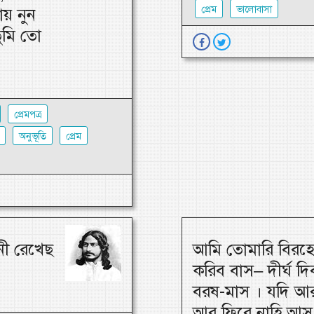
প্রেম
ভালোবাসা
ায় নুন
ুমি তো
প্রেমপত্র
অনুভূতি
প্রেম
নী রেখেছ
আমি তোমারি বিরহে
করিব বাস– দীর্ঘ দিব
বরষ-মাস । যদি আ
আর ফিরে নাহি আস,