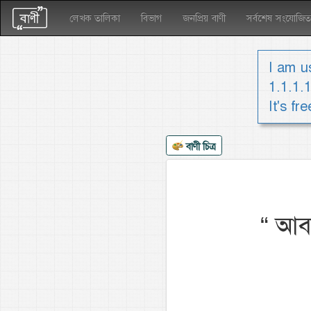
লেখক তালিকা
বিভাগ
জনপ্রিয় বাণী
সর্বশেষ সংযোজিত
I am us
1.1.1.
It's fr
বাণী চিত্র
“
আবা