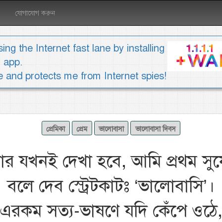
যোগাযোগ করুন
ing the Internet fast lane by installing
1 app.
ee and protects me from Internet spies!
প্রেমিকা
প্রেম
ভালোবাসা
ভালোবাসা দিবস
র যখনই দেখা হবে, আমি প্রথম সু
বলে দেব স্ট্রেটকাটঃ ‘ভালোবাসি’।
এরকম সত্য-ভাষণে যদি কেঁপে ওঠে