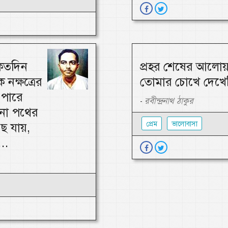
-কতদিন
প্রহর শেষের আলোয়
নক্ষত্রের
তোমার চোখে দেখেছ
 পারে
রবীন্দ্রনাথ ঠাকুর
-
রনো পথের
প্রেম
ভালোবাসা
ছে যায়,
..