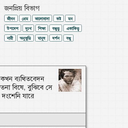
জনপ্রিয় বিভাগ
জীবন
প্রেম
ভালোবাসা
কষ্ট
মন
উপদেশ
দুঃখ
শিক্ষা
বন্ধুত্ব
একাকিত্ব
নারী
অনুভুতি
মানুষ
দর্শন
বন্ধু
ি কখন ব্যথিতবেদন
াতনা বিষে, বুঝিবে সে
 দংশেনি যারে