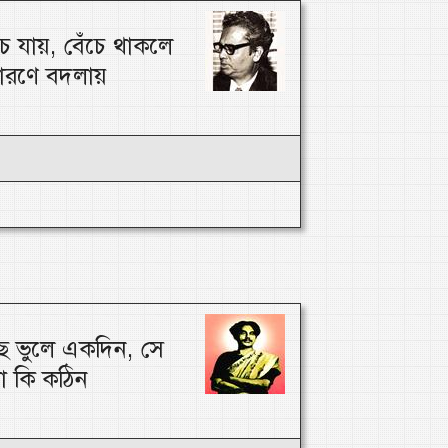
 যায়, বেঁচে থাকলে
ারণে বদলায়
ছে ভুলে একদিন, সে
া কি কঠিন