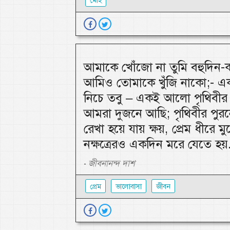
আমাকে খোঁজো না তুমি বহুদিন
আমিও তোমাকে খুঁজি নাকো;- এক 
নিচে তবু – একই আলো পৃথিবীর
আমরা দুজনে আছি; পৃথিবীর পু
রেখা হয়ে যায় ক্ষয়, প্রেম ধীরে মু
নক্ষত্রেরও একদিন মরে যেতে হয়.
জীবনানন্দ দাশ
-
প্রেম
ভালোবাসা
জীবন