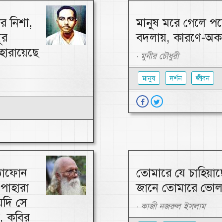
র নিশা,
মানুষ মরে গেলে পচে
ূর
বদলায়, কারণে-অক
 হারায়েছে
মুনীর চৌধুরী
-
মানুষ
দর্শন
জীবন
ুঠোফোন
তোমারে যে চাহিয়া
 পাহারা
জানে তোমারে ভোল
যদি সে
কাজী নজরুল ইসলাম
-
, কবির