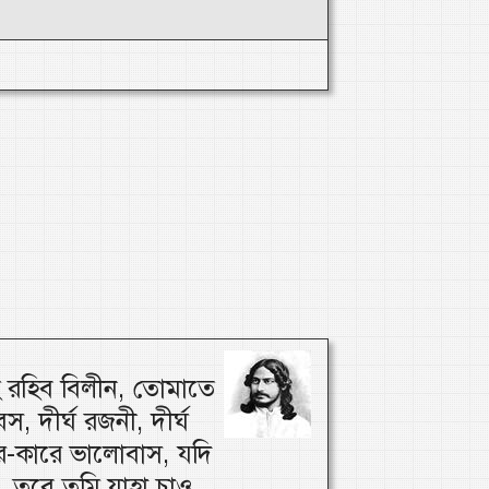
 রহিব বিলীন, তোমাতে
স, দীর্ঘ রজনী, দীর্ঘ
র-কারে ভালোবাস, যদি
 তবে তুমি যাহা চাও