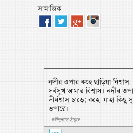
সামাজিক
নদীর এপার কহে ছাড়িয়া নিশ্বাস
সর্বসুখ আমার বিশ্বাস। নদীর ওপ
দীর্ঘশ্বাস ছাড়ে; কহে, যাহা কিছু
ওপারে।
রবীন্দ্রনাথ ঠাকুর
-
মোহ