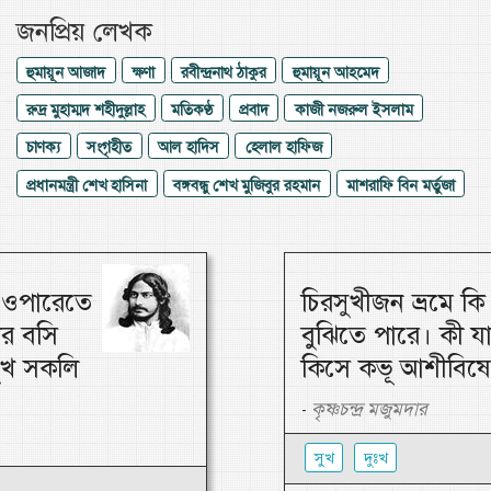
জনপ্রিয় লেখক
হুমায়ূন আজাদ
ক্ষণা
রবীন্দ্রনাথ ঠাকুর
হুমায়ূন আহমেদ
রুদ্র মুহাম্মদ শহীদুল্লাহ
মতিকণ্ঠ
প্রবাদ
কাজী নজরুল ইসলাম
চাণক্য
সংগৃহীত
আল হাদিস
হেলাল হাফিজ
প্রধানমন্ত্রী শেখ হাসিনা
বঙ্গবন্ধু শেখ মুজিবুর রহমান
মাশরাফি বিন মর্তুজা
, ওপারেতে
চিরসুখীজন ভ্রমে ক
ার বসি
বুঝিতে পারে। কী য
 সুখ সকলি
কিসে কভূ আশীবিষে
কৃষ্ণচন্দ্র মজুমদার
-
সুখ
দুঃখ