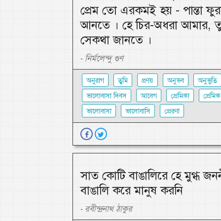
প্রেম তো এরকমই হয় - পান্তা ফুর
আনতে । হে চির-অধরা আমার, ত
সেকথা জানতে ।
নির্মলেন্দু গুণ
-
অনুরাগ
তুমি
প্রণয়
অনুভব
অনুভুতি
ভালোবাসা দিবস
আবেগ
প্রেমিকা
প্রেমিক
ভালোবাসা
ভালোবাসি
প্রেরণা
সাত কোটি বাঙালিরে হে মুগ্ধ জন
বাঙালি করে মানুষ করনি
রবীন্দ্রনাথ ঠাকুর
-