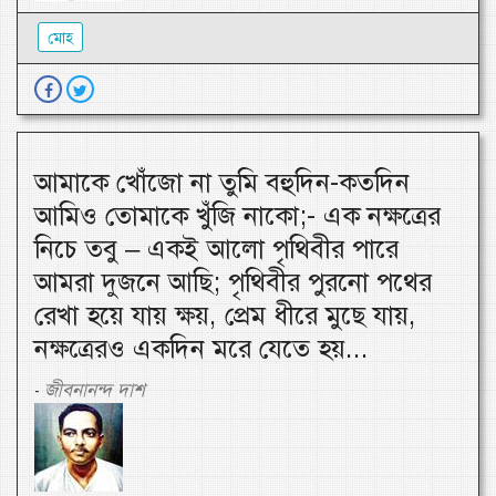
মোহ
আমাকে খোঁজো না তুমি বহুদিন-কতদিন
আমিও তোমাকে খুঁজি নাকো;- এক নক্ষত্রের
নিচে তবু – একই আলো পৃথিবীর পারে
আমরা দুজনে আছি; পৃথিবীর পুরনো পথের
রেখা হয়ে যায় ক্ষয়, প্রেম ধীরে মুছে যায়,
নক্ষত্রেরও একদিন মরে যেতে হয়...
জীবনানন্দ দাশ
-