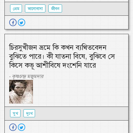
প্রেম
ভালোবাসা
জীবন
চিরসুখীজন ভ্রমে কি কখন ব্যথিতবেদন
বুঝিতে পারে। কী যাতনা বিষে, বুঝিবে সে
কিসে কভূ আশীবিষে দংশেনি যারে
কৃষ্ণচন্দ্র মজুমদার
-
সুখ
দুঃখ