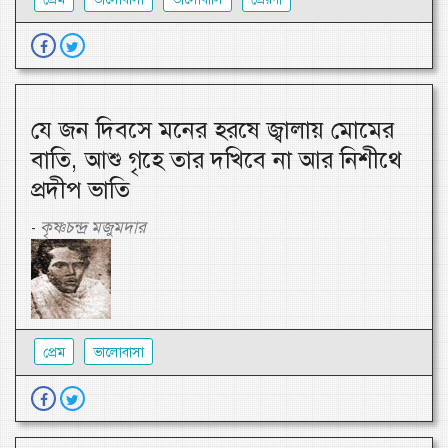
যে জন দিবসে মনের হরষে জ্বালায় মোমের
বাতি, আশু গৃহে তার দখিবে না আর নিশীথে
প্রদীপ ভাতি
কৃষ্ণচন্দ্র মজুমদার
-
প্রেম
ভালোবাসা