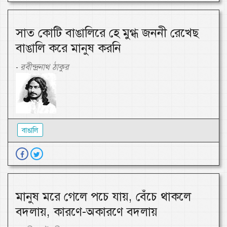
সাত কোটি বাঙালিরে হে মুগ্ধ জননী রেখেছ
বাঙালি করে মানুষ করনি
রবীন্দ্রনাথ ঠাকুর
-
বাঙালি
মানুষ মরে গেলে পচে যায়, বেঁচে থাকলে
বদলায়, কারণে-অকারণে বদলায়