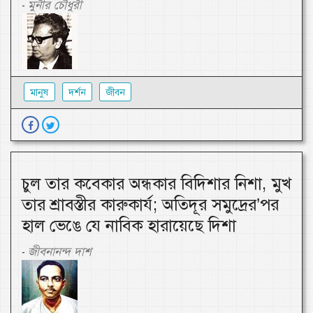
মুনীর চৌধুরী
-
মানুষ
দর্শন
জীবন
চুল তার কবেকার অন্ধকার বিদিশার নিশা, মুখ
তার শ্রাবস্তীর কারুকার্য; অতিদূর সমুদ্রের’পর
হাল ভেঙে যে নাবিক হারায়েছে দিশা
জীবনানন্দ দাশ
-