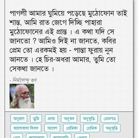
পাগলী আমার ঘুমিয়ে পড়েছে মুঠোফোন তাই
শান্ত, আমি রাত জেগে দিচ্ছি পাহারা
মুঠোফোনের এই প্রান্ত । এ কথা যদি সে
জানতো ? আমিও দিই না জানতে, কবির
প্রেম তো এরকমই হয় - পান্তা ফুরায় নুন
আনতে । হে চির-অধরা আমার, তুমি তো
সেকথা জানতে ।
নির্মলেন্দু গুণ
-
অনুরাগ
তুমি
প্রণয়
অনুভব
অনুভুতি
প্রেমপত্র
ভালোবাসা দিবস
আবেগ
প্রেমিকা
প্রেমিক
অনুভূতি
প্রেম
ভালোবাসা
ভালোবাসি
প্রেরণা