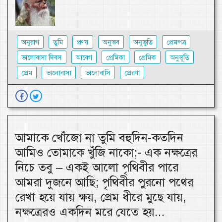
অনুরাগ
তুমি
প্রণয়
অনুভব
অনুভুতি
প্রেমপত্র
ভালোবাসা দিবস
আবেগ
প্রেমিকা
প্রেমিক
অনুভূতি
প্রেম
ভালোবাসা
ভালোবাসি
প্রেরণা
আমাকে খোঁজো না তুমি বহুদিন-কতদিন
আমিও তোমাকে খুঁজি নাকো;- এক নক্ষত্রের
নিচে তবু – একই আলো পৃথিবীর পারে
আমরা দুজনে আছি; পৃথিবীর পুরনো পথের
রেখা হয়ে যায় ক্ষয়, প্রেম ধীরে মুছে যায়,
নক্ষত্রেরও একদিন মরে যেতে হয়...