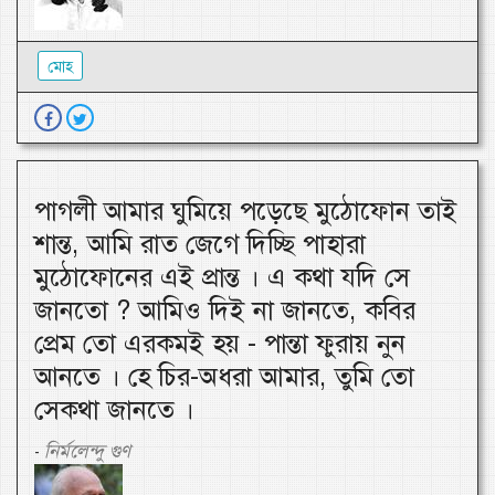
মোহ
পাগলী আমার ঘুমিয়ে পড়েছে মুঠোফোন তাই
শান্ত, আমি রাত জেগে দিচ্ছি পাহারা
মুঠোফোনের এই প্রান্ত । এ কথা যদি সে
জানতো ? আমিও দিই না জানতে, কবির
প্রেম তো এরকমই হয় - পান্তা ফুরায় নুন
আনতে । হে চির-অধরা আমার, তুমি তো
সেকথা জানতে ।
নির্মলেন্দু গুণ
-