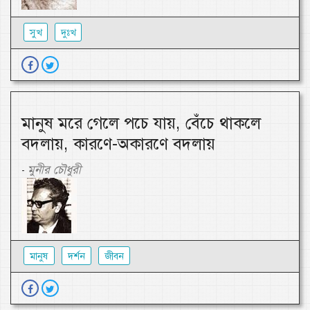
সুখ
দুঃখ
মানুষ মরে গেলে পচে যায়, বেঁচে থাকলে
বদলায়, কারণে-অকারণে বদলায়
মুনীর চৌধুরী
-
মানুষ
দর্শন
জীবন