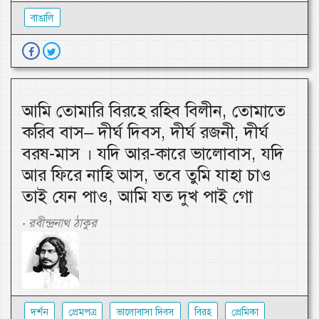
বাঙালি
আমি তোমারি বিরহে রহিব বিলীন, তোমাতে
করিব বাস– দীর্ঘ দিবস, দীর্ঘ রজনী, দীর্ঘ
বরষ-মাস । যদি আর-কারে ভালোবাস, যদি
আর ফিরে নাহি আস, তবে তুমি যাহা চাও
তাই যেন পাও, আমি যত দুখ পাই গো
রবীন্দ্রনাথ ঠাকুর
-
দর্শন
প্রেমপত্র
ভালোবাসা দিবস
বিরহ
প্রেমিকা