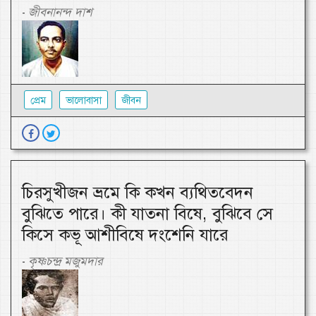
জীবনানন্দ দাশ
-
প্রেম
ভালোবাসা
জীবন
চিরসুখীজন ভ্রমে কি কখন ব্যথিতবেদন
বুঝিতে পারে। কী যাতনা বিষে, বুঝিবে সে
কিসে কভূ আশীবিষে দংশেনি যারে
কৃষ্ণচন্দ্র মজুমদার
-