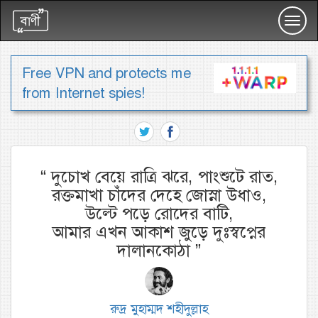
Toggl
navig
Free VPN and protects me
from Internet spies!
“
দুচোখ বেয়ে রাত্রি ঝরে, পাংশুটে রাত,
রক্তমাখা চাঁদের দেহে জোস্না উধাও,
উল্টে পড়ে রোদের বাটি,
আমার এখন আকাশ জুড়ে দুঃস্বপ্নের
দালানকোঠা
”
রুদ্র মুহাম্মদ শহীদুল্লাহ