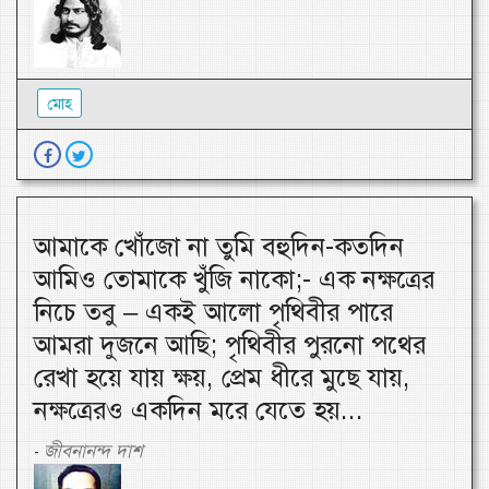
মোহ
আমাকে খোঁজো না তুমি বহুদিন-কতদিন
আমিও তোমাকে খুঁজি নাকো;- এক নক্ষত্রের
নিচে তবু – একই আলো পৃথিবীর পারে
আমরা দুজনে আছি; পৃথিবীর পুরনো পথের
রেখা হয়ে যায় ক্ষয়, প্রেম ধীরে মুছে যায়,
নক্ষত্রেরও একদিন মরে যেতে হয়...
জীবনানন্দ দাশ
-