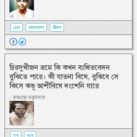
প্রেম
ভালোবাসা
জীবন
চিরসুখীজন ভ্রমে কি কখন ব্যথিতবেদন
বুঝিতে পারে। কী যাতনা বিষে, বুঝিবে সে
কিসে কভূ আশীবিষে দংশেনি যারে
কৃষ্ণচন্দ্র মজুমদার
-
সুখ
দুঃখ