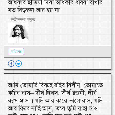
অধিকার ছাড়িয়া দিয়া অধিকার ধরিয়া রাখার
মত বিড়ম্বনা আর হয় না
রবীন্দ্রনাথ ঠাকুর
-
অধিকার
আমি তোমারি বিরহে রহিব বিলীন, তোমাতে
করিব বাস– দীর্ঘ দিবস, দীর্ঘ রজনী, দীর্ঘ
বরষ-মাস । যদি আর-কারে ভালোবাস, যদি
আর ফিরে নাহি আস, তবে তুমি যাহা চাও