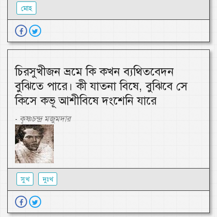
মোহ
চিরসুখীজন ভ্রমে কি কখন ব্যথিতবেদন
বুঝিতে পারে। কী যাতনা বিষে, বুঝিবে সে
কিসে কভূ আশীবিষে দংশেনি যারে
কৃষ্ণচন্দ্র মজুমদার
-
সুখ
দুঃখ