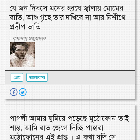
যে জন দিবসে মনের হরষে জ্বালায় মোমের
বাতি, আশু গৃহে তার দখিবে না আর নিশীথে
প্রদীপ ভাতি
কৃষ্ণচন্দ্র মজুমদার
-
প্রেম
ভালোবাসা
পাগলী আমার ঘুমিয়ে পড়েছে মুঠোফোন তাই
শান্ত, আমি রাত জেগে দিচ্ছি পাহারা
মুঠোফোনের এই প্রান্ত । এ কথা যদি সে