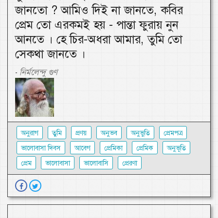
জানতো ? আমিও দিই না জানতে, কবির
প্রেম তো এরকমই হয় - পান্তা ফুরায় নুন
আনতে । হে চির-অধরা আমার, তুমি তো
সেকথা জানতে ।
নির্মলেন্দু গুণ
-
অনুরাগ
তুমি
প্রণয়
অনুভব
অনুভুতি
প্রেমপত্র
ভালোবাসা দিবস
আবেগ
প্রেমিকা
প্রেমিক
অনুভূতি
প্রেম
ভালোবাসা
ভালোবাসি
প্রেরণা