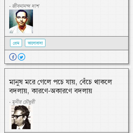
জীবনানন্দ দাশ
-
প্রেম
ভালোবাসা
মানুষ মরে গেলে পচে যায়, বেঁচে থাকলে
বদলায়, কারণে-অকারণে বদলায়
মুনীর চৌধুরী
-