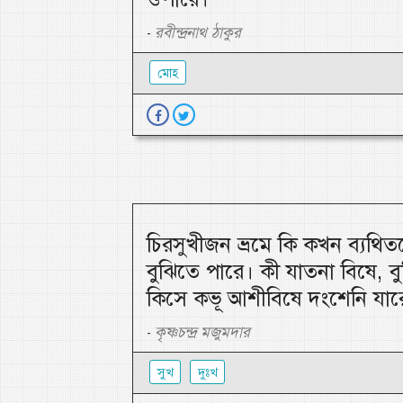
রবীন্দ্রনাথ ঠাকুর
-
মোহ
চিরসুখীজন ভ্রমে কি কখন ব্যথি
বুঝিতে পারে। কী যাতনা বিষে, ব
কিসে কভূ আশীবিষে দংশেনি যার
কৃষ্ণচন্দ্র মজুমদার
-
সুখ
দুঃখ