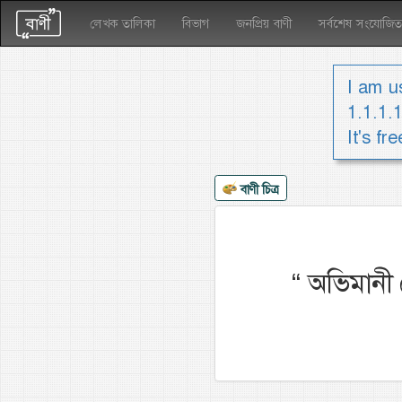
লেখক তালিকা
বিভাগ
জনপ্রিয় বাণী
সর্বশেষ সংযোজিত
I am us
1.1.1.
It's fr
বাণী চিত্র
“
অভিমানী 