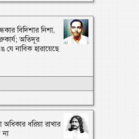
্ধকার বিদিশার নিশা,
ারুকার্য; অতিদূর
ঙে যে নাবিক হারায়েছে
া অধিকার ধরিয়া রাখার
 না