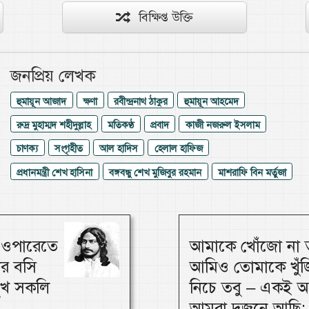
বিক্ষিপ্ত উক্তি
জনপ্রিয় লেখক
হুমায়ূন আজাদ
ক্ষণা
রবীন্দ্রনাথ ঠাকুর
হুমায়ূন আহমেদ
রুদ্র মুহাম্মদ শহীদুল্লাহ
মতিকণ্ঠ
প্রবাদ
কাজী নজরুল ইসলাম
চাণক্য
সংগৃহীত
আল হাদিস
হেলাল হাফিজ
প্রধানমন্ত্রী শেখ হাসিনা
বঙ্গবন্ধু শেখ মুজিবুর রহমান
মাশরাফি বিন মর্তুজা
, ওপারেতে
আমাকে খোঁজো না ত
ার বসি
আমিও তোমাকে খুঁজি
 সুখ সকলি
নিচে তবু – একই আ
আমরা দুজনে আছি; 