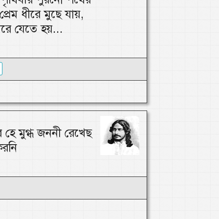
প্রেম ধীরে মুছে যায়,
মরে যেতে হয়...
 হে মুগ্ধ জননী রেখেছ
করনি