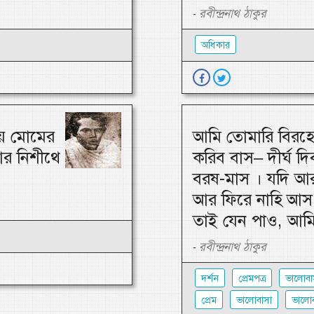
রবীন্দ্রনাথ ঠাকুর
-
অধিকার
য় মোমের
আমি তোমারি বিরহে
আর নিশীথে
করিব বাস– দীর্ঘ দিব
বরষ-মাস । যদি আ
আর ফিরে নাহি আস,
তাই যেন পাও, আমি
রবীন্দ্রনাথ ঠাকুর
-
দর্শন
প্রেমপত্র
ভালোবা
প্রেম
ভালোবাসা
ভালোব