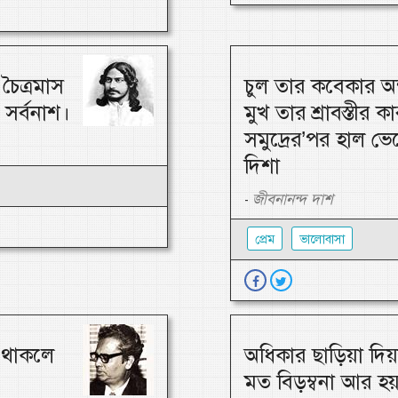
চৈত্রমাস
চুল তার কবেকার অন
সর্বনাশ।
মুখ তার শ্রাবস্তীর ক
সমুদ্রের’পর হাল ভে
দিশা
জীবনানন্দ দাশ
-
প্রেম
ভালোবাসা
ে থাকলে
অধিকার ছাড়িয়া দিয়
মত বিড়ম্বনা আর হয়