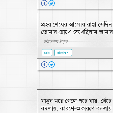
প্রহর শেষের আলোয় রাঙা সেদিন 
তোমার চোখে দেখেছিলাম আমার 
রবীন্দ্রনাথ ঠাকুর
-
প্রেম
ভালোবাসা
মানুষ মরে গেলে পচে যায়, বেঁচ
বদলায়, কারণে-অকারণে বদলায়