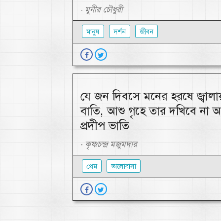
মুনীর চৌধুরী
-
মানুষ
দর্শন
জীবন
যে জন দিবসে মনের হরষে জ্বালা
বাতি, আশু গৃহে তার দখিবে না 
প্রদীপ ভাতি
কৃষ্ণচন্দ্র মজুমদার
-
প্রেম
ভালোবাসা