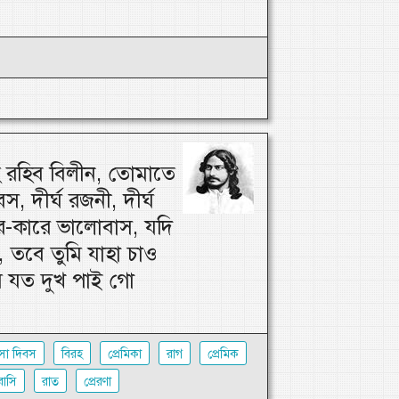
 রহিব বিলীন, তোমাতে
স, দীর্ঘ রজনী, দীর্ঘ
র-কারে ভালোবাস, যদি
 তবে তুমি যাহা চাও
 যত দুখ পাই গো
সা দিবস
বিরহ
প্রেমিকা
রাগ
প্রেমিক
াসি
রাত
প্রেরণা