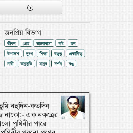
জনপ্রিয় বিভাগ
জীবন
প্রেম
ভালোবাসা
কষ্ট
মন
উপদেশ
দুঃখ
শিক্ষা
বন্ধুত্ব
একাকিত্ব
নারী
অনুভুতি
মানুষ
দর্শন
বন্ধু
ুমি বহুদিন-কতদিন
 নাকো;- এক নক্ষত্রের
লো পৃথিবীর পারে
পৃথিবীর পুরনো পথের