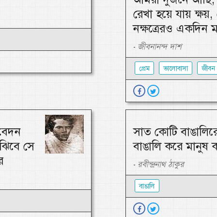
রেখা হয়ে যায় ক্ষয়, 
নক্ষত্রেরও একদিন 
জীবনানন্দ দাশ
-
প্রেম
ভালোবাসা
জীবন
তবেদন
সাত কোটি বাঙালিরে
ুঝিবে সে
বাঙালি করে মানুষ 
ে
রবীন্দ্রনাথ ঠাকুর
-
বাঙালি