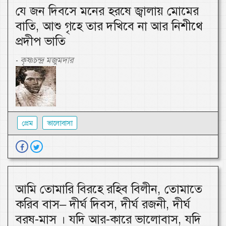
যে জন দিবসে মনের হরষে জ্বালায় মোমের
বাতি, আশু গৃহে তার দখিবে না আর নিশীথে
প্রদীপ ভাতি
কৃষ্ণচন্দ্র মজুমদার
-
প্রেম
ভালোবাসা
আমি তোমারি বিরহে রহিব বিলীন, তোমাতে
করিব বাস– দীর্ঘ দিবস, দীর্ঘ রজনী, দীর্ঘ
বরষ-মাস । যদি আর-কারে ভালোবাস, যদি