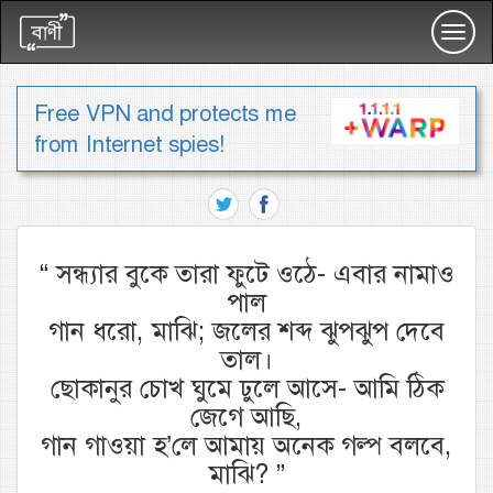
Toggl
navig
Free VPN and protects me
from Internet spies!
“
সন্ধ্যার বুকে তারা ফুটে ওঠে- এবার নামাও
পাল
গান ধরো, মাঝি; জলের শব্দ ঝুপঝুপ দেবে
তাল।
ছোকানুর চোখ ঘুমে ঢুলে আসে- আমি ঠিক
জেগে আছি,
গান গাওয়া হ’লে আমায় অনেক গল্প বলবে,
মাঝি?
”