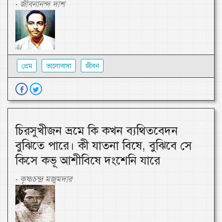
জীবনানন্দ দাশ
-
প্রেম
ভালোবাসা
জীবন
চিরসুখীজন ভ্রমে কি কখন ব্যথিতবেদন
বুঝিতে পারে। কী যাতনা বিষে, বুঝিবে সে
কিসে কভূ আশীবিষে দংশেনি যারে
কৃষ্ণচন্দ্র মজুমদার
-