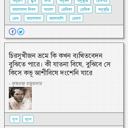
অনুরাগ
তুমি
প্রণয়
অনুভব
অনুভুতি
প্রেমপত্র
ভালোবাসা দিবস
আবেগ
প্রেমিকা
প্রেমিক
অনুভূতি
প্রেম
ভালোবাসা
ভালোবাসি
প্রেরণা
চিরসুখীজন ভ্রমে কি কখন ব্যথিতবেদন
বুঝিতে পারে। কী যাতনা বিষে, বুঝিবে সে
কিসে কভূ আশীবিষে দংশেনি যারে
কৃষ্ণচন্দ্র মজুমদার
-
সুখ
দুঃখ