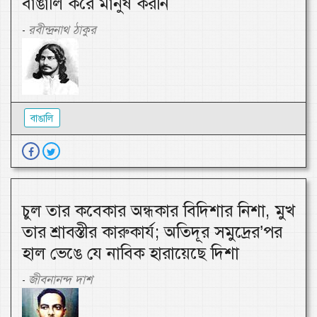
বাঙালি করে মানুষ করনি
রবীন্দ্রনাথ ঠাকুর
-
বাঙালি
চুল তার কবেকার অন্ধকার বিদিশার নিশা, মুখ
তার শ্রাবস্তীর কারুকার্য; অতিদূর সমুদ্রের’পর
হাল ভেঙে যে নাবিক হারায়েছে দিশা
জীবনানন্দ দাশ
-