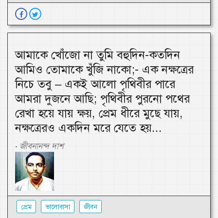
আমাকে খোঁজো না তুমি বহুদিন-কতদিন
আমিও তোমাকে খুঁজি নাকো;- এক নক্ষত্রের
নিচে তবু – একই আলো পৃথিবীর পারে
আমরা দুজনে আছি; পৃথিবীর পুরনো পথের
রেখা হয়ে যায় ক্ষয়, প্রেম ধীরে মুছে যায়,
নক্ষত্রেরও একদিন মরে যেতে হয়...
জীবনানন্দ দাশ
-
প্রেম
ভালোবাসা
জীবন