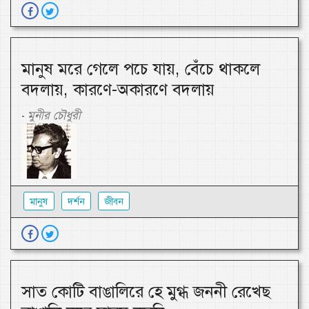
মানুষ মরে গেলে পচে যায়, বেঁচে থাকলে
বদলায়, কারণে-অকারণে বদলায়
মুনীর চৌধুরী
-
মানুষ
দর্শন
জীবন
সাত কোটি বাঙালিরে হে মুগ্ধ জননী রেখেছ