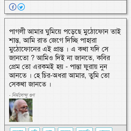
পাগলী আমার ঘুমিয়ে পড়েছে মুঠোফোন তাই
শান্ত, আমি রাত জেগে দিচ্ছি পাহারা
মুঠোফোনের এই প্রান্ত । এ কথা যদি সে
জানতো ? আমিও দিই না জানতে, কবির
প্রেম তো এরকমই হয় - পান্তা ফুরায় নুন
আনতে । হে চির-অধরা আমার, তুমি তো
সেকথা জানতে ।
নির্মলেন্দু গুণ
-