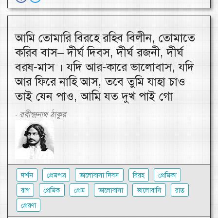
আমি তোমারি বিরহে রহিব বিলীন, তোমাতে
করিব বাস– দীর্ঘ দিবস, দীর্ঘ রজনী, দীর্ঘ
বরষ-মাস । যদি আর-কারে ভালোবাস, যদি
আর ফিরে নাহি আস, তবে তুমি যাহা চাও
তাই যেন পাও, আমি যত দুখ পাই গো
রবীন্দ্রনাথ ঠাকুর
-
দর্শন
প্রেমপত্র
ভালোবাসা দিবস
বিরহ
প্রেমিকা
রাগ
প্রেমিক
প্রেম
ভালোবাসা
ভালোবাসি
রাত
প্রেরণা