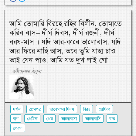
আমি তোমারি বিরহে রহিব বিলীন, তোমাতে
করিব বাস– দীর্ঘ দিবস, দীর্ঘ রজনী, দীর্ঘ
বরষ-মাস । যদি আর-কারে ভালোবাস, যদি
আর ফিরে নাহি আস, তবে তুমি যাহা চাও
তাই যেন পাও, আমি যত দুখ পাই গো
রবীন্দ্রনাথ ঠাকুর
-
দর্শন
প্রেমপত্র
ভালোবাসা দিবস
বিরহ
প্রেমিকা
রাগ
প্রেমিক
প্রেম
ভালোবাসা
ভালোবাসি
রাত
প্রেরণা