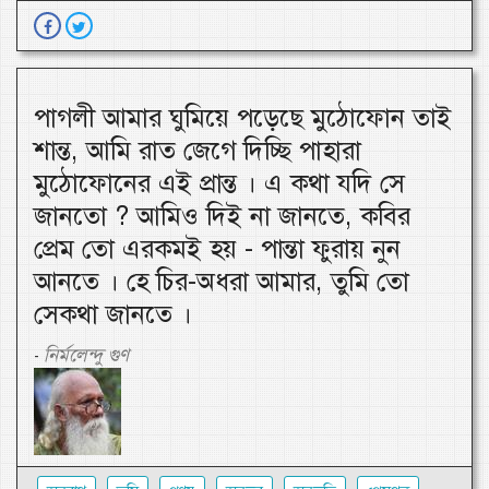
পাগলী আমার ঘুমিয়ে পড়েছে মুঠোফোন তাই
শান্ত, আমি রাত জেগে দিচ্ছি পাহারা
মুঠোফোনের এই প্রান্ত । এ কথা যদি সে
জানতো ? আমিও দিই না জানতে, কবির
প্রেম তো এরকমই হয় - পান্তা ফুরায় নুন
আনতে । হে চির-অধরা আমার, তুমি তো
সেকথা জানতে ।
নির্মলেন্দু গুণ
-