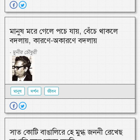
মানুষ মরে গেলে পচে যায়, বেঁচে থাকলে
বদলায়, কারণে-অকারণে বদলায়
মুনীর চৌধুরী
-
মানুষ
দর্শন
জীবন
সাত কোটি বাঙালিরে হে মুগ্ধ জননী রেখেছ