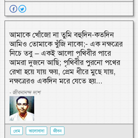
আমাকে খোঁজো না তুমি বহুদিন-কতদিন
আমিও তোমাকে খুঁজি নাকো;- এক নক্ষত্রের
নিচে তবু – একই আলো পৃথিবীর পারে
আমরা দুজনে আছি; পৃথিবীর পুরনো পথের
রেখা হয়ে যায় ক্ষয়, প্রেম ধীরে মুছে যায়,
নক্ষত্রেরও একদিন মরে যেতে হয়...
জীবনানন্দ দাশ
-
প্রেম
ভালোবাসা
জীবন