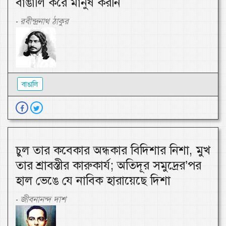
বাঙালি করে মানুষ করনি
রবীন্দ্রনাথ ঠাকুর
-
বাঙালি
চুল তার কবেকার অন্ধকার বিদিশার নিশা, মুখ
তার শ্রাবস্তীর কারুকার্য; অতিদূর সমুদ্রের’পর
হাল ভেঙে যে নাবিক হারায়েছে দিশা
জীবনানন্দ দাশ
-