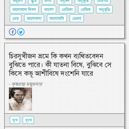
অনুরাগ
তুমি
প্রণয়
অনুভব
অনুভুতি
প্রেমপত্র
ভালোবাসা দিবস
আবেগ
প্রেমিকা
প্রেমিক
অনুভূতি
প্রেম
ভালোবাসা
ভালোবাসি
প্রেরণা
চিরসুখীজন ভ্রমে কি কখন ব্যথিতবেদন
বুঝিতে পারে। কী যাতনা বিষে, বুঝিবে সে
কিসে কভূ আশীবিষে দংশেনি যারে
কৃষ্ণচন্দ্র মজুমদার
-
সুখ
দুঃখ