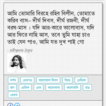
আমি তোমারি বিরহে রহিব বিলীন, তোমাতে
করিব বাস– দীর্ঘ দিবস, দীর্ঘ রজনী, দীর্ঘ
বরষ-মাস । যদি আর-কারে ভালোবাস, যদি
আর ফিরে নাহি আস, তবে তুমি যাহা চাও
তাই যেন পাও, আমি যত দুখ পাই গো
রবীন্দ্রনাথ ঠাকুর
-
দর্শন
প্রেমপত্র
ভালোবাসা দিবস
বিরহ
প্রেমিকা
রাগ
প্রেমিক
প্রেম
ভালোবাসা
ভালোবাসি
রাত
প্রেরণা