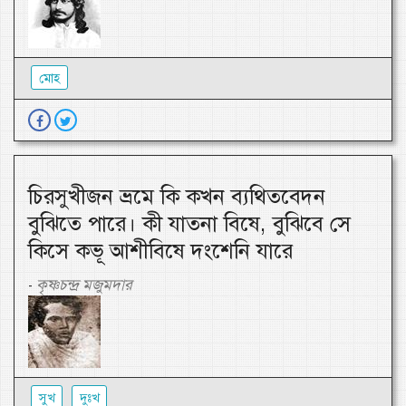
মোহ
চিরসুখীজন ভ্রমে কি কখন ব্যথিতবেদন
বুঝিতে পারে। কী যাতনা বিষে, বুঝিবে সে
কিসে কভূ আশীবিষে দংশেনি যারে
কৃষ্ণচন্দ্র মজুমদার
-
সুখ
দুঃখ