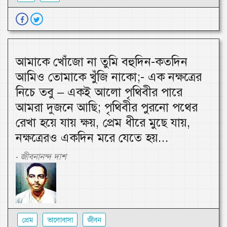
আমাকে খোঁজো না তুমি বহুদিন-কতদিন
আমিও তোমাকে খুঁজি নাকো;- এক নক্ষত্রের
নিচে তবু – একই আলো পৃথিবীর পারে
আমরা দুজনে আছি; পৃথিবীর পুরনো পথের
রেখা হয়ে যায় ক্ষয়, প্রেম ধীরে মুছে যায়,
নক্ষত্রেরও একদিন মরে যেতে হয়...
জীবনানন্দ দাশ
-
প্রেম
ভালোবাসা
জীবন