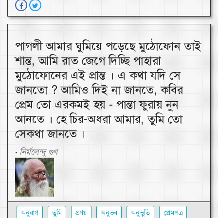
পাগলী আমার ঘুমিয়ে পড়েছে মুঠোফোন তাই
শান্ত, আমি রাত জেগে দিচ্ছি পাহারা
মুঠোফোনের এই প্রান্ত । এ কথা যদি সে
জানতো ? আমিও দিই না জানতে, কবির
প্রেম তো এরকমই হয় - পান্তা ফুরায় নুন
আনতে । হে চির-অধরা আমার, তুমি তো
সেকথা জানতে ।
নির্মলেন্দু গুণ
-
অনুরাগ
তুমি
প্রণয়
অনুভব
অনুভুতি
প্রেমপত্র