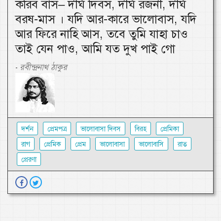
করিব বাস– দীর্ঘ দিবস, দীর্ঘ রজনী, দীর্ঘ
বরষ-মাস । যদি আর-কারে ভালোবাস, যদি
আর ফিরে নাহি আস, তবে তুমি যাহা চাও
তাই যেন পাও, আমি যত দুখ পাই গো
রবীন্দ্রনাথ ঠাকুর
-
দর্শন
প্রেমপত্র
ভালোবাসা দিবস
বিরহ
প্রেমিকা
রাগ
প্রেমিক
প্রেম
ভালোবাসা
ভালোবাসি
রাত
প্রেরণা