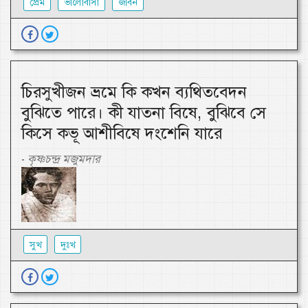
প্রেম
ভালোবাসা
জীবন
চিরসুখীজন ভ্রমে কি কখন ব্যথিতবেদন
বুঝিতে পারে। কী যাতনা বিষে, বুঝিবে সে
কিসে কভূ আশীবিষে দংশেনি যারে
কৃষ্ণচন্দ্র মজুমদার
-
সুখ
দুঃখ