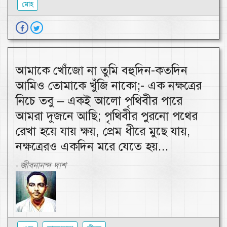
মোহ
আমাকে খোঁজো না তুমি বহুদিন-কতদিন
আমিও তোমাকে খুঁজি নাকো;- এক নক্ষত্রের
নিচে তবু – একই আলো পৃথিবীর পারে
আমরা দুজনে আছি; পৃথিবীর পুরনো পথের
রেখা হয়ে যায় ক্ষয়, প্রেম ধীরে মুছে যায়,
নক্ষত্রেরও একদিন মরে যেতে হয়...
জীবনানন্দ দাশ
-