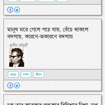
মানুষ মরে গেলে পচে যায়, বেঁচে থাকলে
বদলায়, কারণে-অকারণে বদলায়
মুনীর চৌধুরী
-
মানুষ
দর্শন
জীবন