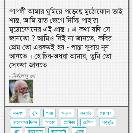
পাগলী আমার ঘুমিয়ে পড়েছে মুঠোফোন তাই
শান্ত, আমি রাত জেগে দিচ্ছি পাহারা
মুঠোফোনের এই প্রান্ত । এ কথা যদি সে
জানতো ? আমিও দিই না জানতে, কবির
প্রেম তো এরকমই হয় - পান্তা ফুরায় নুন
আনতে । হে চির-অধরা আমার, তুমি তো
সেকথা জানতে ।
নির্মলেন্দু গুণ
-
অনুরাগ
তুমি
প্রণয়
অনুভব
অনুভুতি
প্রেমপত্র
ভালোবাসা দিবস
আবেগ
প্রেমিকা
প্রেমিক
অনুভূতি
প্রেম
ভালোবাসা
ভালোবাসি
প্রেরণা