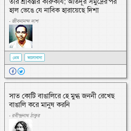
তার শ্রাবস্তীর কারুকার্য; অতিদূর সমুদ্রের’পর
হাল ভেঙে যে নাবিক হারায়েছে দিশা
জীবনানন্দ দাশ
-
প্রেম
ভালোবাসা
সাত কোটি বাঙালিরে হে মুগ্ধ জননী রেখেছ
বাঙালি করে মানুষ করনি
রবীন্দ্রনাথ ঠাকুর
-