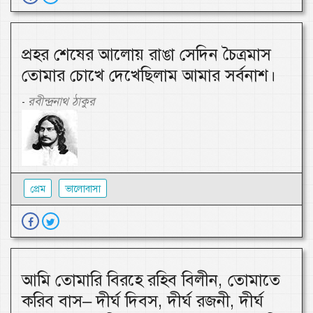
প্রহর শেষের আলোয় রাঙা সেদিন চৈত্রমাস
তোমার চোখে দেখেছিলাম আমার সর্বনাশ।
রবীন্দ্রনাথ ঠাকুর
-
প্রেম
ভালোবাসা
আমি তোমারি বিরহে রহিব বিলীন, তোমাতে
করিব বাস– দীর্ঘ দিবস, দীর্ঘ রজনী, দীর্ঘ