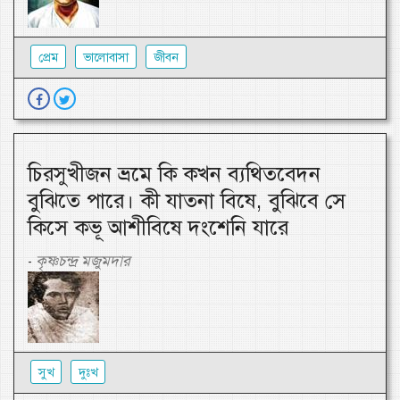
প্রেম
ভালোবাসা
জীবন
চিরসুখীজন ভ্রমে কি কখন ব্যথিতবেদন
বুঝিতে পারে। কী যাতনা বিষে, বুঝিবে সে
কিসে কভূ আশীবিষে দংশেনি যারে
কৃষ্ণচন্দ্র মজুমদার
-
সুখ
দুঃখ