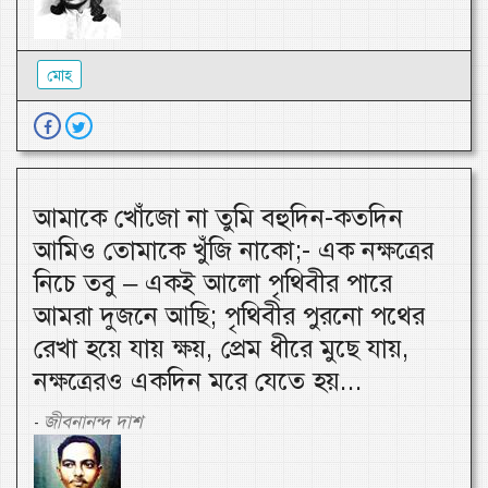
মোহ
আমাকে খোঁজো না তুমি বহুদিন-কতদিন
আমিও তোমাকে খুঁজি নাকো;- এক নক্ষত্রের
নিচে তবু – একই আলো পৃথিবীর পারে
আমরা দুজনে আছি; পৃথিবীর পুরনো পথের
রেখা হয়ে যায় ক্ষয়, প্রেম ধীরে মুছে যায়,
নক্ষত্রেরও একদিন মরে যেতে হয়...
জীবনানন্দ দাশ
-