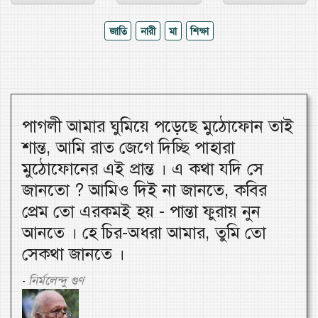
জাতি
নারী
মা
শিক্ষা
পাগলী আমার ঘুমিয়ে পড়েছে মুঠোফোন তাই
শান্ত, আমি রাত জেগে দিচ্ছি পাহারা
মুঠোফোনের এই প্রান্ত । এ কথা যদি সে
জানতো ? আমিও দিই না জানতে, কবির
প্রেম তো এরকমই হয় - পান্তা ফুরায় নুন
আনতে । হে চির-অধরা আমার, তুমি তো
সেকথা জানতে ।
নির্মলেন্দু গুণ
-