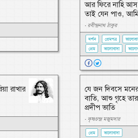
আর ফিরে নাহি আস,
তাই যেন পাও, আমি
রবীন্দ্রনাথ ঠাকুর
-
দর্শন
প্রেমপত্র
ভালোবা
প্রেম
ভালোবাসা
ভালোব
িয়া রাখার
যে জন দিবসে মনের 
বাতি, আশু গৃহে তা
প্রদীপ ভাতি
কৃষ্ণচন্দ্র মজুমদার
-
প্রেম
ভালোবাসা