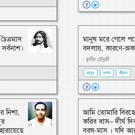
চৈত্রমাস
মানুষ মরে গেলে পচে
সর্বনাশ।
বদলায়, কারণে-অক
মুনীর চৌধুরী
-
মানুষ
দর্শন
জীবন
র নিশা,
আমি তোমারি বিরহে
ূর
করিব বাস– দীর্ঘ দিব
 হারায়েছে
বরষ-মাস । যদি আ