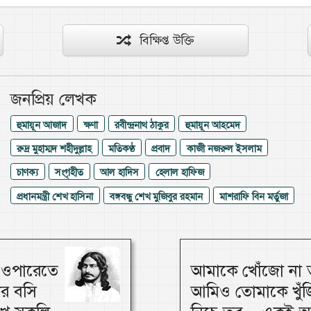
বিক্ষিপ্ত উক্তি
জনপ্রিয় লেখক
হুমায়ূন আজাদ
ক্ষণা
রবীন্দ্রনাথ ঠাকুর
হুমায়ূন আহমেদ
রুদ্র মুহাম্মদ শহীদুল্লাহ
মতিকণ্ঠ
প্রবাদ
কাজী নজরুল ইসলাম
চাণক্য
সংগৃহীত
আল হাদিস
হেলাল হাফিজ
প্রধানমন্ত্রী শেখ হাসিনা
বঙ্গবন্ধু শেখ মুজিবুর রহমান
মাশরাফি বিন মর্তুজা
, ওপারেতে
আমাকে খোঁজো না ত
ার বসি
আমিও তোমাকে খুঁজি