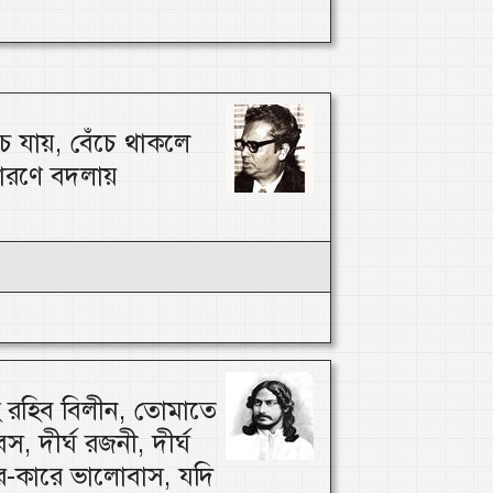
 যায়, বেঁচে থাকলে
ারণে বদলায়
 রহিব বিলীন, তোমাতে
স, দীর্ঘ রজনী, দীর্ঘ
র-কারে ভালোবাস, যদি