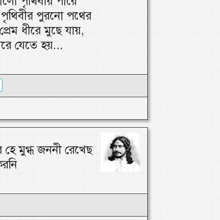
লো পৃথিবীর পারে
পৃথিবীর পুরনো পথের
প্রেম ধীরে মুছে যায়,
মরে যেতে হয়...
 হে মুগ্ধ জননী রেখেছ
করনি