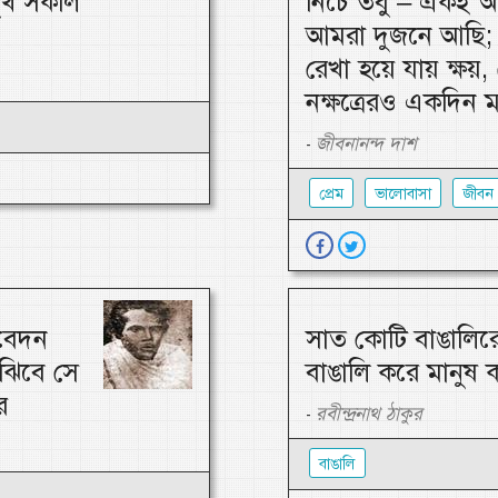
 সুখ সকলি
নিচে তবু – একই আ
আমরা দুজনে আছি; 
রেখা হয়ে যায় ক্ষয়, 
নক্ষত্রেরও একদিন 
জীবনানন্দ দাশ
-
প্রেম
ভালোবাসা
জীবন
তবেদন
সাত কোটি বাঙালিরে
ুঝিবে সে
বাঙালি করে মানুষ 
ে
রবীন্দ্রনাথ ঠাকুর
-
বাঙালি