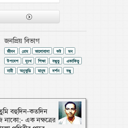
জনপ্রিয় বিভাগ
জীবন
প্রেম
ভালোবাসা
কষ্ট
মন
উপদেশ
দুঃখ
শিক্ষা
বন্ধুত্ব
একাকিত্ব
নারী
অনুভুতি
মানুষ
দর্শন
বন্ধু
ুমি বহুদিন-কতদিন
 নাকো;- এক নক্ষত্রের