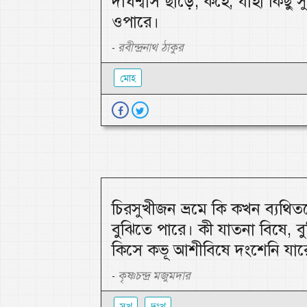
দীর্ঘশ্বাস ছাড়ে; কহে, যাহা কিছু
ওপারে।
রবীন্দ্রনাথ ঠাকুর
-
মোহ
চিরসুখীজন ভ্রমে কি কখন ব্যথি
বুঝিতে পারে। কী যাতনা বিষে, ব
কিসে কভূ আশীবিষে দংশেনি যার
কৃষ্ণচন্দ্র মজুমদার
-
সুখ
দুঃখ