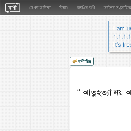
লেখক তালিকা
বিভাগ
জনপ্রিয় বাণী
সর্বশেষ সংযোজিত
I am us
1.1.1.
It's fr
বাণী চিত্র
“
আত্নহত্যা নয় আ