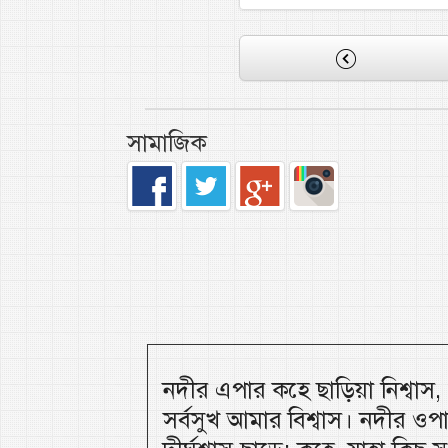
সামাজিক
নদীর এপার কহে ছাড়িয়া নিশ্বাস
সর্বসুখ আমার বিশ্বাস। নদীর ওপ