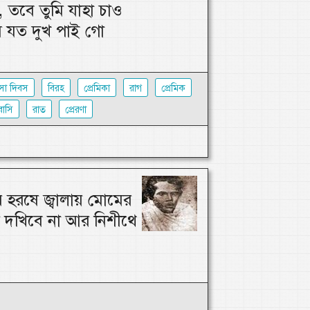
 তবে তুমি যাহা চাও
 যত দুখ পাই গো
সা দিবস
বিরহ
প্রেমিকা
রাগ
প্রেমিক
াসি
রাত
প্রেরণা
হরষে জ্বালায় মোমের
র দখিবে না আর নিশীথে