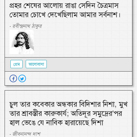
প্রহর শেষের আলোয় রাঙা সেদিন চৈত্রমাস
তোমার চোখে দেখেছিলাম আমার সর্বনাশ।
রবীন্দ্রনাথ ঠাকুর
-
প্রেম
ভালোবাসা
চুল তার কবেকার অন্ধকার বিদিশার নিশা, মুখ
তার শ্রাবস্তীর কারুকার্য; অতিদূর সমুদ্রের’পর
হাল ভেঙে যে নাবিক হারায়েছে দিশা
জীবনানন্দ দাশ
-