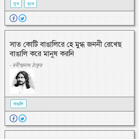
সুখ
দুঃখ
সাত কোটি বাঙালিরে হে মুগ্ধ জননী রেখেছ
বাঙালি করে মানুষ করনি
রবীন্দ্রনাথ ঠাকুর
-
বাঙালি