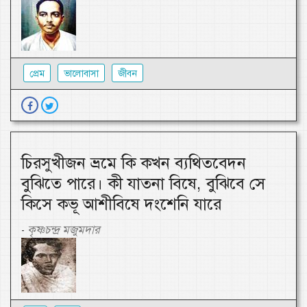
প্রেম
ভালোবাসা
জীবন
চিরসুখীজন ভ্রমে কি কখন ব্যথিতবেদন
বুঝিতে পারে। কী যাতনা বিষে, বুঝিবে সে
কিসে কভূ আশীবিষে দংশেনি যারে
কৃষ্ণচন্দ্র মজুমদার
-