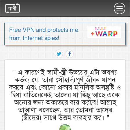
Toggl
navig
Free VPN and protects me
from Internet spies!
“
এ কারণেই স্বামী-স্ত্রী উভয়ের এটা অবশ্য
কর্তব্য যে, তারা সৌহার্দ্যপূর্ণ জীবন যাপন
করবে এবং কোনো প্রকার মানসিক অসন্তুষ্টি ও
দ্বিধা বাতিরেকেই তাদের যা কিছু আছে একে
অন্যের জন্য অকাতরে ব্যয় করবে! আল্লাহ
তাআলা বলেছেন, আর তোমরা তাদের
(স্ত্রীদের) সাথে উত্তম ব্যবহার কর।
”