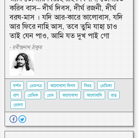
করিব বাস– দীর্ঘ দিবস, দীর্ঘ রজনী, দীর্ঘ
বরষ-মাস । যদি আর-কারে ভালোবাস, যদি
আর ফিরে নাহি আস, তবে তুমি যাহা চাও
তাই যেন পাও, আমি যত দুখ পাই গো
রবীন্দ্রনাথ ঠাকুর
-
দর্শন
প্রেমপত্র
ভালোবাসা দিবস
বিরহ
প্রেমিকা
রাগ
প্রেমিক
প্রেম
ভালোবাসা
ভালোবাসি
রাত
প্রেরণা