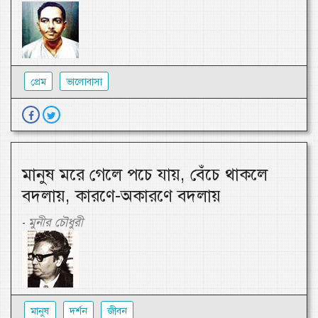
প্রেম
ভালোবাসা
মানুষ মরে গেলে পচে যায়, বেঁচে থাকলে
বদলায়, কারণে-অকারণে বদলায়
মুনীর চৌধুরী
-
মানুষ
দর্শন
জীবন