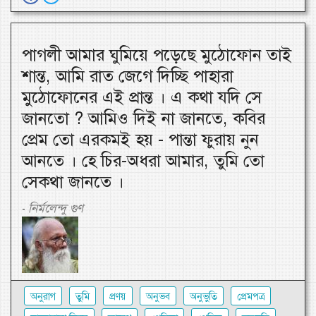
পাগলী আমার ঘুমিয়ে পড়েছে মুঠোফোন তাই
শান্ত, আমি রাত জেগে দিচ্ছি পাহারা
মুঠোফোনের এই প্রান্ত । এ কথা যদি সে
জানতো ? আমিও দিই না জানতে, কবির
প্রেম তো এরকমই হয় - পান্তা ফুরায় নুন
আনতে । হে চির-অধরা আমার, তুমি তো
সেকথা জানতে ।
নির্মলেন্দু গুণ
-
অনুরাগ
তুমি
প্রণয়
অনুভব
অনুভুতি
প্রেমপত্র