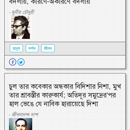
বদলায়, কারণে-অকারণে বদলায়
মুনীর চৌধুরী
-
মানুষ
দর্শন
জীবন
চুল তার কবেকার অন্ধকার বিদিশার নিশা, মুখ
তার শ্রাবস্তীর কারুকার্য; অতিদূর সমুদ্রের’পর
হাল ভেঙে যে নাবিক হারায়েছে দিশা
জীবনানন্দ দাশ
-