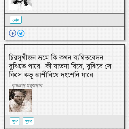
মোহ
চিরসুখীজন ভ্রমে কি কখন ব্যথিতবেদন
বুঝিতে পারে। কী যাতনা বিষে, বুঝিবে সে
কিসে কভূ আশীবিষে দংশেনি যারে
কৃষ্ণচন্দ্র মজুমদার
-
সুখ
দুঃখ