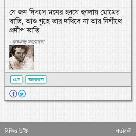
যে জন দিবসে মনের হরষে জ্বালায় মোমের
বাতি, আশু গৃহে তার দখিবে না আর নিশীথে
প্রদীপ ভাতি
কৃষ্ণচন্দ্র মজুমদার
-
প্রেম
ভালোবাসা
বিক্ষিপ্ত উক্তি
শর্তাবলী