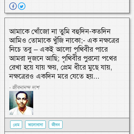
আমাকে খোঁজো না তুমি বহুদিন-কতদিন
আমিও তোমাকে খুঁজি নাকো;- এক নক্ষত্রের
নিচে তবু – একই আলো পৃথিবীর পারে
আমরা দুজনে আছি; পৃথিবীর পুরনো পথের
রেখা হয়ে যায় ক্ষয়, প্রেম ধীরে মুছে যায়,
নক্ষত্রেরও একদিন মরে যেতে হয়...
জীবনানন্দ দাশ
-
প্রেম
ভালোবাসা
জীবন