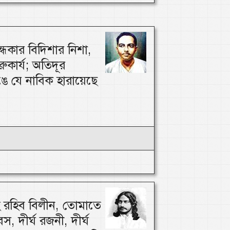
্ধকার বিদিশার নিশা,
ারুকার্য; অতিদূর
ঙে যে নাবিক হারায়েছে
 রহিব বিলীন, তোমাতে
স, দীর্ঘ রজনী, দীর্ঘ