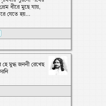
প্রেম ধীরে মুছে যায়,
মরে যেতে হয়...
 হে মুগ্ধ জননী রেখেছ
করনি