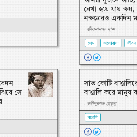
রেখা হয়ে যায় ক্ষয়, 
নক্ষত্রেরও একদিন 
জীবনানন্দ দাশ
-
প্রেম
ভালোবাসা
জীবন
তবেদন
সাত কোটি বাঙালিরে
ুঝিবে সে
বাঙালি করে মানুষ 
ে
রবীন্দ্রনাথ ঠাকুর
-
বাঙালি