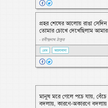
প্রহর শেষের আলোয় রাঙা সেদিন 
তোমার চোখে দেখেছিলাম আমার 
রবীন্দ্রনাথ ঠাকুর
-
প্রেম
ভালোবাসা
মানুষ মরে গেলে পচে যায়, বেঁচ
বদলায়, কারণে-অকারণে বদলায়