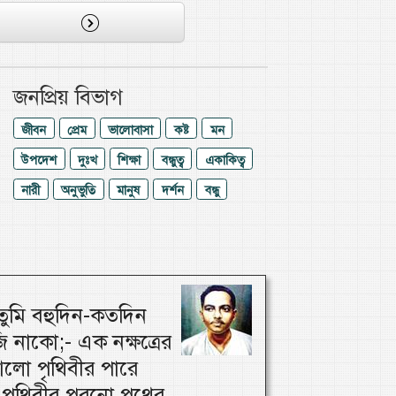
জনপ্রিয় বিভাগ
জীবন
প্রেম
ভালোবাসা
কষ্ট
মন
উপদেশ
দুঃখ
শিক্ষা
বন্ধুত্ব
একাকিত্ব
নারী
অনুভুতি
মানুষ
দর্শন
বন্ধু
ুমি বহুদিন-কতদিন
 নাকো;- এক নক্ষত্রের
লো পৃথিবীর পারে
পৃথিবীর পুরনো পথের