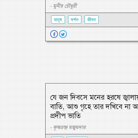
মুনীর চৌধুরী
-
মানুষ
দর্শন
জীবন
যে জন দিবসে মনের হরষে জ্বালা
বাতি, আশু গৃহে তার দখিবে না 
প্রদীপ ভাতি
কৃষ্ণচন্দ্র মজুমদার
-