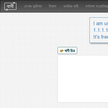
লেখক তালিকা
বিভাগ
জনপ্রিয় বাণী
সর্বশেষ সংযোজিত
I am us
1.1.1.
It's fr
বাণী চিত্র