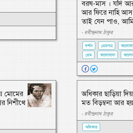
বরষ-মাস । যদি আ
আর ফিরে নাহি আস,
তাই যেন পাও, আমি
রবীন্দ্রনাথ ঠাকুর
-
দর্শন
প্রেমপত্র
ভালোবা
প্রেম
ভালোবাসা
ভালোব
য় মোমের
অধিকার ছাড়িয়া দিয়
আর নিশীথে
মত বিড়ম্বনা আর হয়
রবীন্দ্রনাথ ঠাকুর
-
অধিকার