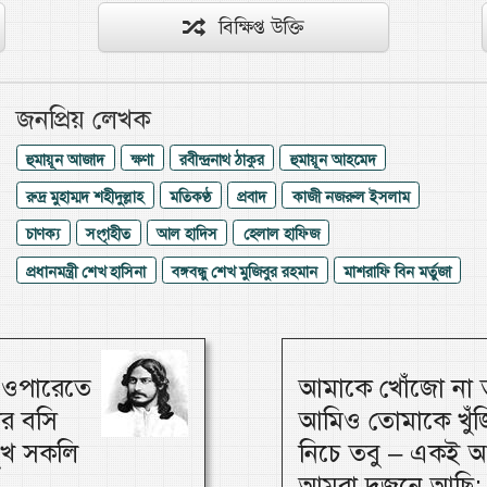
বিক্ষিপ্ত উক্তি
জনপ্রিয় লেখক
হুমায়ূন আজাদ
ক্ষণা
রবীন্দ্রনাথ ঠাকুর
হুমায়ূন আহমেদ
রুদ্র মুহাম্মদ শহীদুল্লাহ
মতিকণ্ঠ
প্রবাদ
কাজী নজরুল ইসলাম
চাণক্য
সংগৃহীত
আল হাদিস
হেলাল হাফিজ
প্রধানমন্ত্রী শেখ হাসিনা
বঙ্গবন্ধু শেখ মুজিবুর রহমান
মাশরাফি বিন মর্তুজা
, ওপারেতে
আমাকে খোঁজো না ত
ার বসি
আমিও তোমাকে খুঁজি
 সুখ সকলি
নিচে তবু – একই আ
আমরা দুজনে আছি; 