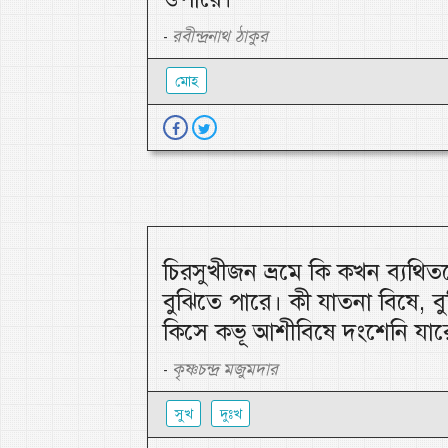
রবীন্দ্রনাথ ঠাকুর
-
মোহ
চিরসুখীজন ভ্রমে কি কখন ব্যথি
বুঝিতে পারে। কী যাতনা বিষে, ব
কিসে কভূ আশীবিষে দংশেনি যার
কৃষ্ণচন্দ্র মজুমদার
-
সুখ
দুঃখ