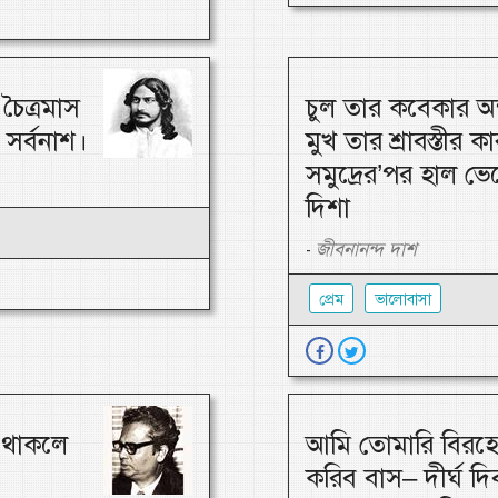
চৈত্রমাস
চুল তার কবেকার অন
সর্বনাশ।
মুখ তার শ্রাবস্তীর ক
সমুদ্রের’পর হাল ভে
দিশা
জীবনানন্দ দাশ
-
প্রেম
ভালোবাসা
ে থাকলে
আমি তোমারি বিরহে
করিব বাস– দীর্ঘ দিব