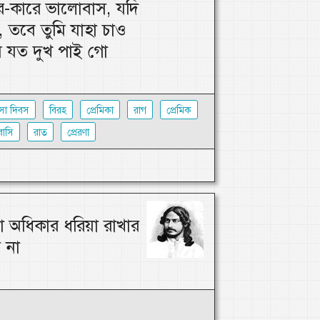
র-কারে ভালোবাস, যদি
 তবে তুমি যাহা চাও
 যত দুখ পাই গো
সা দিবস
বিরহ
প্রেমিকা
রাগ
প্রেমিক
াসি
রাত
প্রেরণা
া অধিকার ধরিয়া রাখার
 না