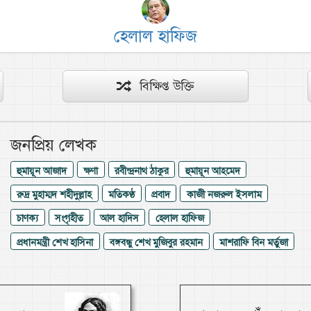
হেলাল হাফিজ
বিক্ষিপ্ত উক্তি
জনপ্রিয় লেখক
হুমায়ূন আজাদ
ক্ষণা
রবীন্দ্রনাথ ঠাকুর
হুমায়ূন আহমেদ
রুদ্র মুহাম্মদ শহীদুল্লাহ
মতিকণ্ঠ
প্রবাদ
কাজী নজরুল ইসলাম
চাণক্য
সংগৃহীত
আল হাদিস
হেলাল হাফিজ
প্রধানমন্ত্রী শেখ হাসিনা
বঙ্গবন্ধু শেখ মুজিবুর রহমান
মাশরাফি বিন মর্তুজা