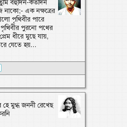
ুমি বহুদিন-কতদিন
 নাকো;- এক নক্ষত্রের
লো পৃথিবীর পারে
পৃথিবীর পুরনো পথের
প্রেম ধীরে মুছে যায়,
মরে যেতে হয়...
 হে মুগ্ধ জননী রেখেছ
করনি