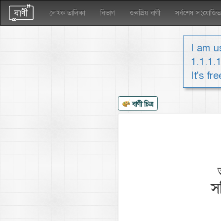
লেখক তালিকা
বিভাগ
জনপ্রিয় বাণী
সর্বশেষ সংযোজিত
I am us
1.1.1.
It's fr
বাণী চিত্র
স