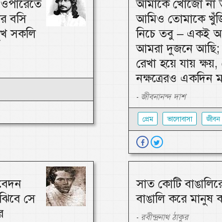
, ওপারেতে
আমাকে খোঁজো না ত
ার বসি
আমিও তোমাকে খুঁজি
 সুখ সকলি
নিচে তবু – একই আ
আমরা দুজনে আছি; 
রেখা হয়ে যায় ক্ষয়, 
নক্ষত্রেরও একদিন 
জীবনানন্দ দাশ
-
প্রেম
ভালোবাসা
জীবন
তবেদন
সাত কোটি বাঙালিরে
ুঝিবে সে
বাঙালি করে মানুষ 
ে
রবীন্দ্রনাথ ঠাকুর
-