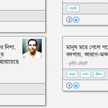
বাঙালি
র নিশা,
মানুষ মরে গেলে পচে
ূর
বদলায়, কারণে-অক
 হারায়েছে
মুনীর চৌধুরী
-
মানুষ
দর্শন
জীবন