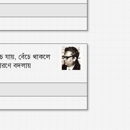
 যায়, বেঁচে থাকলে
ারণে বদলায়