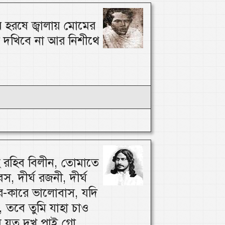
হরষে জ্বালায় মোমের
র দখিবে না আর নিশীথে
 রহিব বিলীন, তোমাতে
স, দীর্ঘ রজনী, দীর্ঘ
র-কারে ভালোবাস, যদি
 তবে তুমি যাহা চাও
 যত দুখ পাই গো