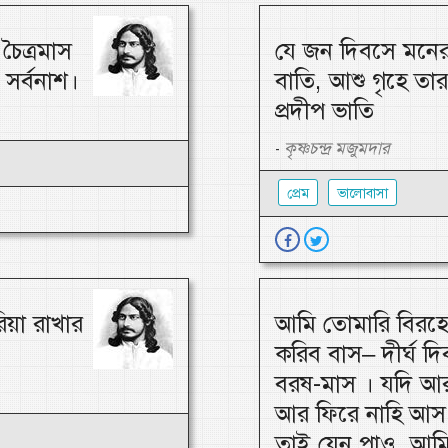
চৈত্রমাস
যে জন দিবসে মনের 
সর্বনাশ।
বাতি, আশু গৃহে তা
প্রদীপ ভাতি
কৃষ্ণচন্দ্র মজুমদার
-
প্রেম
ভালোবাসা
িয়া রাখার
আমি তোমারি বিরহে
করিব বাস– দীর্ঘ দিব
বরষ-মাস । যদি আ
আর ফিরে নাহি আস,
তাই যেন পাও, আমি