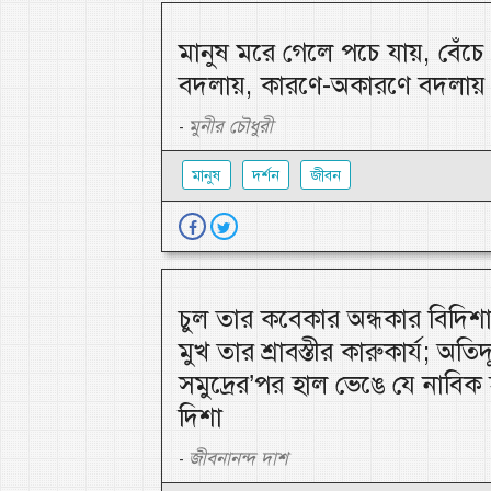
মানুষ মরে গেলে পচে যায়, বেঁচ
বদলায়, কারণে-অকারণে বদলায়
মুনীর চৌধুরী
-
মানুষ
দর্শন
জীবন
চুল তার কবেকার অন্ধকার বিদিশা
মুখ তার শ্রাবস্তীর কারুকার্য; অতিদ
সমুদ্রের’পর হাল ভেঙে যে নাবিক
দিশা
জীবনানন্দ দাশ
-