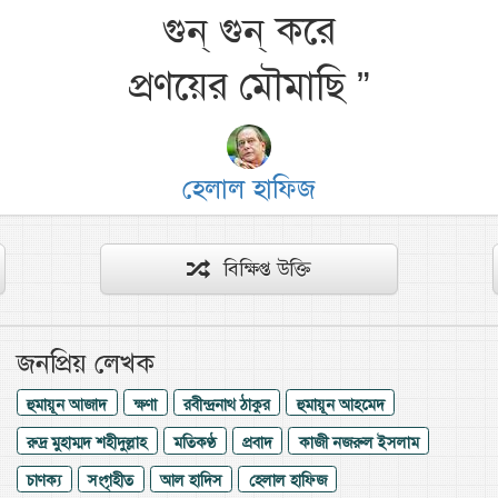
গুন্‌ গুন্‌ করে
প্রণয়ের মৌমাছি
”
হেলাল হাফিজ
বিক্ষিপ্ত উক্তি
জনপ্রিয় লেখক
হুমায়ূন আজাদ
ক্ষণা
রবীন্দ্রনাথ ঠাকুর
হুমায়ূন আহমেদ
রুদ্র মুহাম্মদ শহীদুল্লাহ
মতিকণ্ঠ
প্রবাদ
কাজী নজরুল ইসলাম
চাণক্য
সংগৃহীত
আল হাদিস
হেলাল হাফিজ