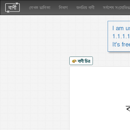
লেখক তালিকা
বিভাগ
জনপ্রিয় বাণী
সর্বশেষ সংযোজিত
I am us
1.1.1.
It's fr
বাণী চিত্র