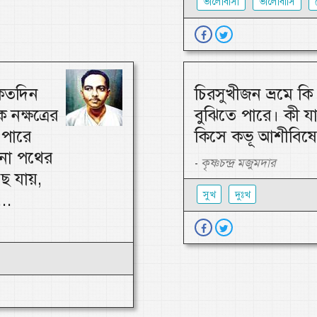
ভালোবাসা
ভালোবাসি
-কতদিন
চিরসুখীজন ভ্রমে ক
নক্ষত্রের
বুঝিতে পারে। কী য
 পারে
কিসে কভূ আশীবিষে
রনো পথের
কৃষ্ণচন্দ্র মজুমদার
-
ছে যায়,
সুখ
দুঃখ
..