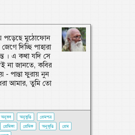
য়ে পড়েছে মুঠোফোন
 জেগে দিচ্ছি পাহারা
ন্ত । এ কথা যদি সে
ই না জানতে, কবির
- পান্তা ফুরায় নুন
রা আমার, তুমি তো
অনুভব
অনুভুতি
প্রেমপত্র
প্রেমিকা
প্রেমিক
অনুভূতি
প্রেম