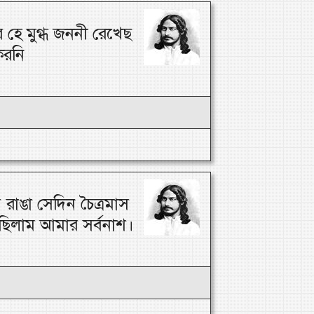
 হে মুগ্ধ জননী রেখেছ
করনি
 রাঙা সেদিন চৈত্রমাস
িলাম আমার সর্বনাশ।