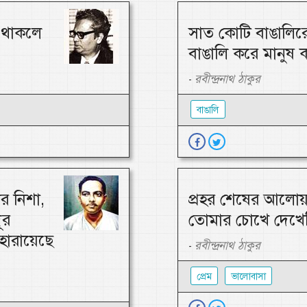
ে থাকলে
সাত কোটি বাঙালিরে
বাঙালি করে মানুষ 
রবীন্দ্রনাথ ঠাকুর
-
বাঙালি
র নিশা,
প্রহর শেষের আলোয়
ূর
তোমার চোখে দেখেছ
 হারায়েছে
রবীন্দ্রনাথ ঠাকুর
-
প্রেম
ভালোবাসা