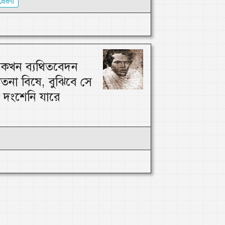
প্রেরণা
ি কখন ব্যথিতবেদন
াতনা বিষে, বুঝিবে সে
 দংশেনি যারে