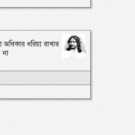
া অধিকার ধরিয়া রাখার
 না