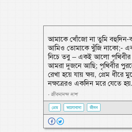
আমাকে খোঁজো না তুমি বহুদিন
আমিও তোমাকে খুঁজি নাকো;- এক 
নিচে তবু – একই আলো পৃথিবীর
আমরা দুজনে আছি; পৃথিবীর পু
রেখা হয়ে যায় ক্ষয়, প্রেম ধীরে মু
নক্ষত্রেরও একদিন মরে যেতে হয়.
জীবনানন্দ দাশ
-
প্রেম
ভালোবাসা
জীবন