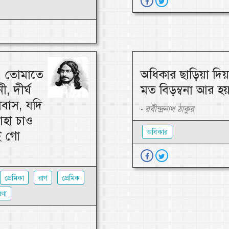
ন, তোমাতে
অধিকার ছাড়িয়া দিয়
, দীর্ঘ
মত বিড়ম্বনা আর হয়
বাস, যদি
রবীন্দ্রনাথ ঠাকুর
-
াহা চাও
অধিকার
ই গো
প্রেমিকা
রাগ
প্রেমিক
রণা