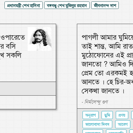
প্রধানমন্ত্রী শেখ হাসিনা
বঙ্গবন্ধু শেখ মুজিবুর রহমান
জীবনানন্দ দাশ
, ওপারেতে
পাগলী আমার ঘুমি
ার বসি
তাই শান্ত, আমি রাত
 সুখ সকলি
মুঠোফোনের এই প্রা
জানতো ? আমিও দি
প্রেম তো এরকমই হয় 
আনতে । হে চির-অধ
সেকথা জানতে ।
নির্মলেন্দু গুণ
-
অনুরাগ
তুমি
প্রণয়
ভালোবাসা দিবস
আবেগ