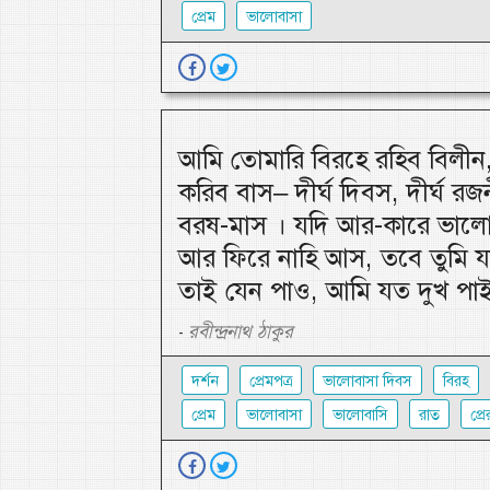
প্রেম
ভালোবাসা
আমি তোমারি বিরহে রহিব বিলী
করিব বাস– দীর্ঘ দিবস, দীর্ঘ রজনী
বরষ-মাস । যদি আর-কারে ভালো
আর ফিরে নাহি আস, তবে তুমি য
তাই যেন পাও, আমি যত দুখ পা
রবীন্দ্রনাথ ঠাকুর
-
দর্শন
প্রেমপত্র
ভালোবাসা দিবস
বিরহ
প্রেম
ভালোবাসা
ভালোবাসি
রাত
প্রে