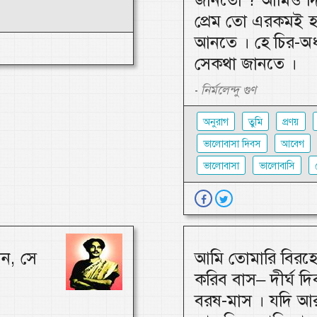
প্রেম তো এরকমই হয় 
আনতে । হে চির-অধ
সেকথা জানতে ।
নির্মলেন্দু গুণ
-
অনুরাগ
তুমি
প্রণয়
ভালোবাসা দিবস
আবেগ
ভালোবাসা
ভালোবাসি
িন, সে
আমি তোমারি বিরহে
করিব বাস– দীর্ঘ দিব
বরষ-মাস । যদি আ