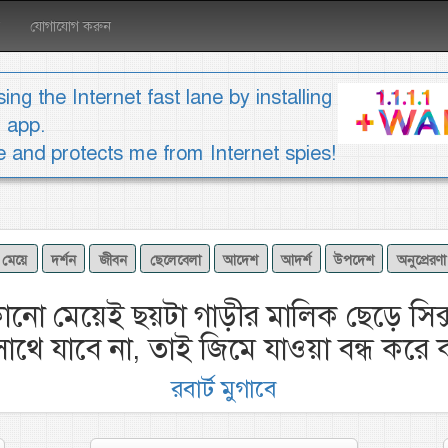
যোগাযোগ করুন
ing the Internet fast lane by installing
1 app.
ee and protects me from Internet spies!
মেয়ে
দর্শন
জীবন
ছেলেবেলা
আদেশ
আদর্শ
উপদেশ
অনুপ্রেরণা
োনো মেয়েই ছয়টা গাড়ীর মালিক ছেড়ে সিক্
াথে যাবে না, তাই জিমে যাওয়া বন্ধ করে
রবার্ট মুগাবে