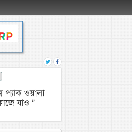
স প্যাক ওয়ালা
 কাজে যাও
”