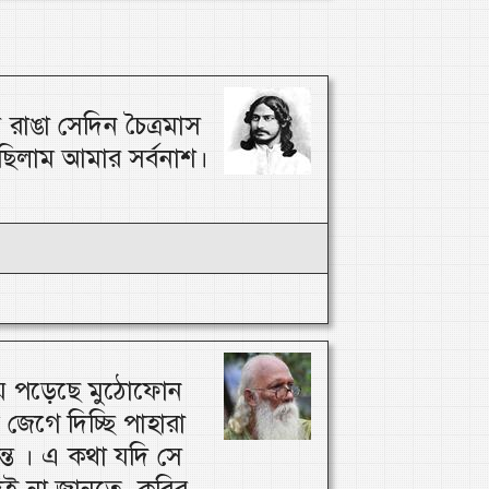
 রাঙা সেদিন চৈত্রমাস
িলাম আমার সর্বনাশ।
য়ে পড়েছে মুঠোফোন
 জেগে দিচ্ছি পাহারা
ন্ত । এ কথা যদি সে
ই না জানতে, কবির