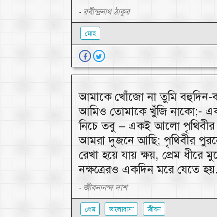
রবীন্দ্রনাথ ঠাকুর
-
মোহ
আমাকে খোঁজো না তুমি বহুদিন
আমিও তোমাকে খুঁজি নাকো;- এক 
নিচে তবু – একই আলো পৃথিবীর
আমরা দুজনে আছি; পৃথিবীর পু
রেখা হয়ে যায় ক্ষয়, প্রেম ধীরে মু
নক্ষত্রেরও একদিন মরে যেতে হয়.
জীবনানন্দ দাশ
-
প্রেম
ভালোবাসা
জীবন