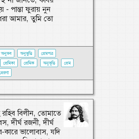
- পান্তা ফুরায় নুন
রা আমার, তুমি তো
অনুভব
অনুভুতি
প্রেমপত্র
প্রেমিকা
প্রেমিক
অনুভূতি
প্রেম
প্রেরণা
 রহিব বিলীন, তোমাতে
স, দীর্ঘ রজনী, দীর্ঘ
র-কারে ভালোবাস, যদি