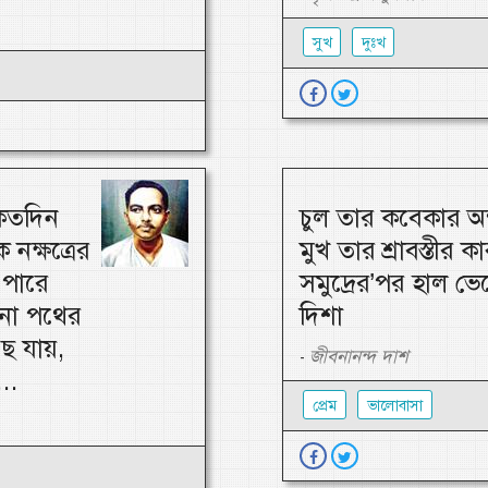
সুখ
দুঃখ
-কতদিন
চুল তার কবেকার অন
নক্ষত্রের
মুখ তার শ্রাবস্তীর ক
 পারে
সমুদ্রের’পর হাল ভে
রনো পথের
দিশা
ছে যায়,
জীবনানন্দ দাশ
-
..
প্রেম
ভালোবাসা