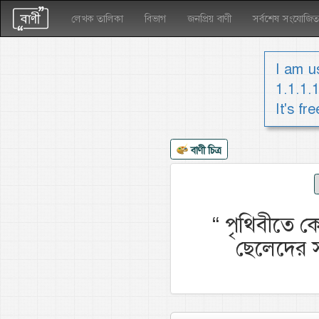
লেখক তালিকা
বিভাগ
জনপ্রিয় বাণী
সর্বশেষ সংযোজিত
I am us
1.1.1.
It's fr
বাণী চিত্র
“
পৃথিবীতে ক
ছেলেদের স