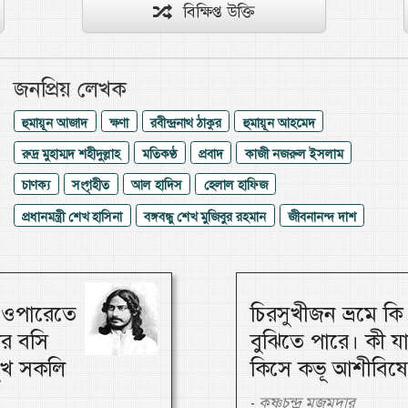
বিক্ষিপ্ত উক্তি
জনপ্রিয় লেখক
হুমায়ূন আজাদ
ক্ষণা
রবীন্দ্রনাথ ঠাকুর
হুমায়ূন আহমেদ
রুদ্র মুহাম্মদ শহীদুল্লাহ
মতিকণ্ঠ
প্রবাদ
কাজী নজরুল ইসলাম
চাণক্য
সংগৃহীত
আল হাদিস
হেলাল হাফিজ
প্রধানমন্ত্রী শেখ হাসিনা
বঙ্গবন্ধু শেখ মুজিবুর রহমান
জীবনানন্দ দাশ
, ওপারেতে
চিরসুখীজন ভ্রমে ক
ার বসি
বুঝিতে পারে। কী য
 সুখ সকলি
কিসে কভূ আশীবিষে
কৃষ্ণচন্দ্র মজুমদার
-