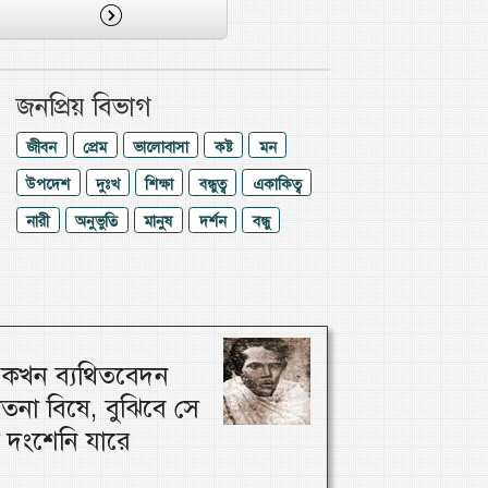
জনপ্রিয় বিভাগ
জীবন
প্রেম
ভালোবাসা
কষ্ট
মন
উপদেশ
দুঃখ
শিক্ষা
বন্ধুত্ব
একাকিত্ব
নারী
অনুভুতি
মানুষ
দর্শন
বন্ধু
ি কখন ব্যথিতবেদন
াতনা বিষে, বুঝিবে সে
 দংশেনি যারে