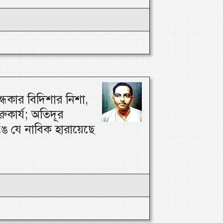
্ধকার বিদিশার নিশা,
ারুকার্য; অতিদূর
ঙে যে নাবিক হারায়েছে