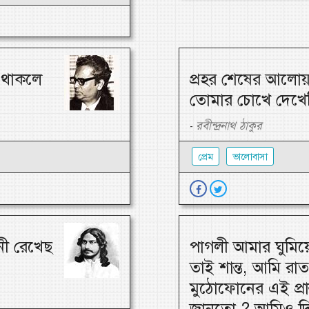
ে থাকলে
প্রহর শেষের আলোয়
তোমার চোখে দেখেছ
রবীন্দ্রনাথ ঠাকুর
-
প্রেম
ভালোবাসা
নী রেখেছ
পাগলী আমার ঘুমি
তাই শান্ত, আমি রাত
মুঠোফোনের এই প্রা
জানতো ? আমিও দি