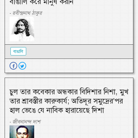
বাঙালি করে মানুষ করনি
রবীন্দ্রনাথ ঠাকুর
-
বাঙালি
চুল তার কবেকার অন্ধকার বিদিশার নিশা, মুখ
তার শ্রাবস্তীর কারুকার্য; অতিদূর সমুদ্রের’পর
হাল ভেঙে যে নাবিক হারায়েছে দিশা
জীবনানন্দ দাশ
-