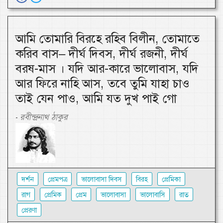
আমি তোমারি বিরহে রহিব বিলীন, তোমাতে
করিব বাস– দীর্ঘ দিবস, দীর্ঘ রজনী, দীর্ঘ
বরষ-মাস । যদি আর-কারে ভালোবাস, যদি
আর ফিরে নাহি আস, তবে তুমি যাহা চাও
তাই যেন পাও, আমি যত দুখ পাই গো
রবীন্দ্রনাথ ঠাকুর
-
দর্শন
প্রেমপত্র
ভালোবাসা দিবস
বিরহ
প্রেমিকা
রাগ
প্রেমিক
প্রেম
ভালোবাসা
ভালোবাসি
রাত
প্রেরণা