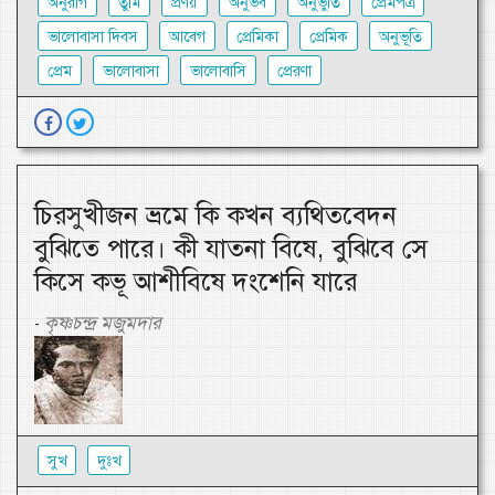
অনুরাগ
তুমি
প্রণয়
অনুভব
অনুভুতি
প্রেমপত্র
ভালোবাসা দিবস
আবেগ
প্রেমিকা
প্রেমিক
অনুভূতি
প্রেম
ভালোবাসা
ভালোবাসি
প্রেরণা
চিরসুখীজন ভ্রমে কি কখন ব্যথিতবেদন
বুঝিতে পারে। কী যাতনা বিষে, বুঝিবে সে
কিসে কভূ আশীবিষে দংশেনি যারে
কৃষ্ণচন্দ্র মজুমদার
-
সুখ
দুঃখ