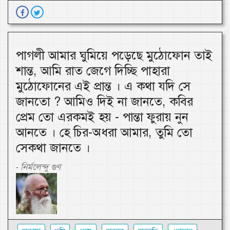
পাগলী আমার ঘুমিয়ে পড়েছে মুঠোফোন তাই
শান্ত, আমি রাত জেগে দিচ্ছি পাহারা
মুঠোফোনের এই প্রান্ত । এ কথা যদি সে
জানতো ? আমিও দিই না জানতে, কবির
প্রেম তো এরকমই হয় - পান্তা ফুরায় নুন
আনতে । হে চির-অধরা আমার, তুমি তো
সেকথা জানতে ।
নির্মলেন্দু গুণ
-