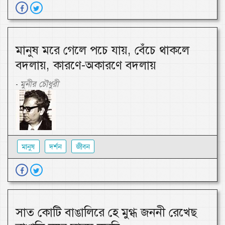
মানুষ মরে গেলে পচে যায়, বেঁচে থাকলে
বদলায়, কারণে-অকারণে বদলায়
মুনীর চৌধুরী
-
মানুষ
দর্শন
জীবন
সাত কোটি বাঙালিরে হে মুগ্ধ জননী রেখেছ