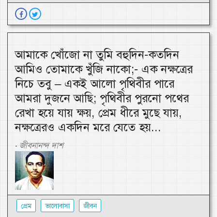
আমাকে খোঁজো না তুমি বহুদিন-কতদিন
আমিও তোমাকে খুঁজি নাকো;- এক নক্ষত্রের
নিচে তবু – একই আলো পৃথিবীর পারে
আমরা দুজনে আছি; পৃথিবীর পুরনো পথের
রেখা হয়ে যায় ক্ষয়, প্রেম ধীরে মুছে যায়,
নক্ষত্রেরও একদিন মরে যেতে হয়...
জীবনানন্দ দাশ
-
প্রেম
ভালোবাসা
জীবন