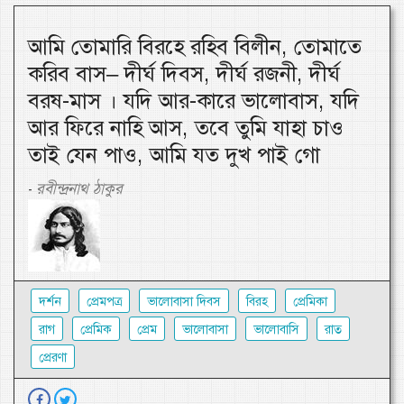
আমি তোমারি বিরহে রহিব বিলীন, তোমাতে
করিব বাস– দীর্ঘ দিবস, দীর্ঘ রজনী, দীর্ঘ
বরষ-মাস । যদি আর-কারে ভালোবাস, যদি
আর ফিরে নাহি আস, তবে তুমি যাহা চাও
তাই যেন পাও, আমি যত দুখ পাই গো
রবীন্দ্রনাথ ঠাকুর
-
দর্শন
প্রেমপত্র
ভালোবাসা দিবস
বিরহ
প্রেমিকা
রাগ
প্রেমিক
প্রেম
ভালোবাসা
ভালোবাসি
রাত
প্রেরণা