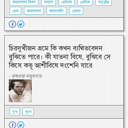
ভালোবাসা দিবস
আবেগ
প্রেমিকা
প্রেমিক
অনুভূতি
প্রেম
ভালোবাসা
ভালোবাসি
প্রেরণা
চিরসুখীজন ভ্রমে কি কখন ব্যথিতবেদন
বুঝিতে পারে। কী যাতনা বিষে, বুঝিবে সে
কিসে কভূ আশীবিষে দংশেনি যারে
কৃষ্ণচন্দ্র মজুমদার
-
সুখ
দুঃখ