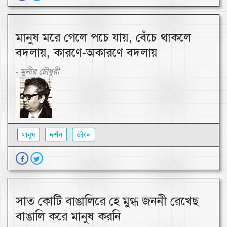
মানুষ মরে গেলে পচে যায়, বেঁচে থাকলে
বদলায়, কারণে-অকারণে বদলায়
মুনীর চৌধুরী
-
মানুষ
দর্শন
জীবন
সাত কোটি বাঙালিরে হে মুগ্ধ জননী রেখেছ
বাঙালি করে মানুষ করনি