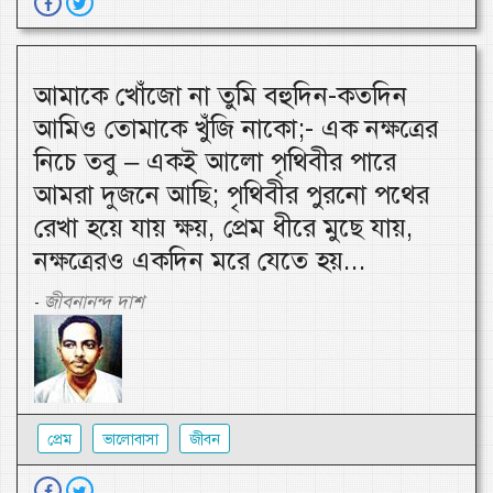
আমাকে খোঁজো না তুমি বহুদিন-কতদিন
আমিও তোমাকে খুঁজি নাকো;- এক নক্ষত্রের
নিচে তবু – একই আলো পৃথিবীর পারে
আমরা দুজনে আছি; পৃথিবীর পুরনো পথের
রেখা হয়ে যায় ক্ষয়, প্রেম ধীরে মুছে যায়,
নক্ষত্রেরও একদিন মরে যেতে হয়...
জীবনানন্দ দাশ
-
প্রেম
ভালোবাসা
জীবন