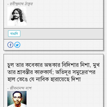
রবীন্দ্রনাথ ঠাকুর
-
বাঙালি
চুল তার কবেকার অন্ধকার বিদিশার নিশা, মুখ
তার শ্রাবস্তীর কারুকার্য; অতিদূর সমুদ্রের’পর
হাল ভেঙে যে নাবিক হারায়েছে দিশা
জীবনানন্দ দাশ
-