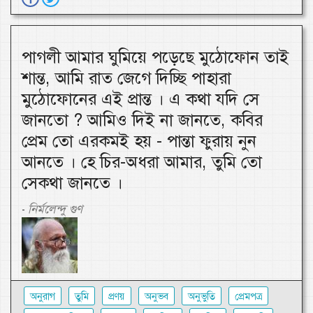
পাগলী আমার ঘুমিয়ে পড়েছে মুঠোফোন তাই
শান্ত, আমি রাত জেগে দিচ্ছি পাহারা
মুঠোফোনের এই প্রান্ত । এ কথা যদি সে
জানতো ? আমিও দিই না জানতে, কবির
প্রেম তো এরকমই হয় - পান্তা ফুরায় নুন
আনতে । হে চির-অধরা আমার, তুমি তো
সেকথা জানতে ।
নির্মলেন্দু গুণ
-
অনুরাগ
তুমি
প্রণয়
অনুভব
অনুভুতি
প্রেমপত্র