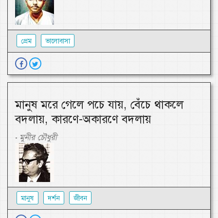
প্রেম
ভালোবাসা
মানুষ মরে গেলে পচে যায়, বেঁচে থাকলে
বদলায়, কারণে-অকারণে বদলায়
মুনীর চৌধুরী
-
মানুষ
দর্শন
জীবন