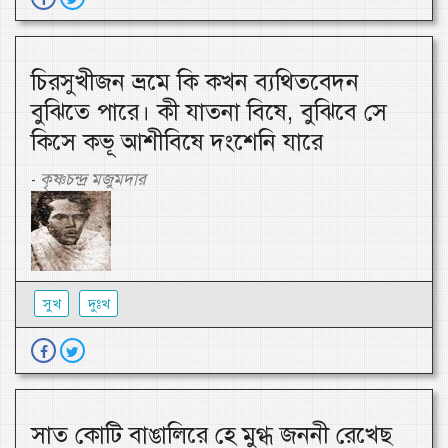
চিরসুখীজন ভ্রমে কি কখন ব্যথিতবেদন
বুঝিতে পারে। কী যাতনা বিষে, বুঝিবে সে
কিসে কভূ আশীবিষে দংশেনি যারে
কৃষ্ণচন্দ্র মজুমদার
-
সুখ
দুঃখ
সাত কোটি বাঙালিরে হে মুগ্ধ জননী রেখেছ