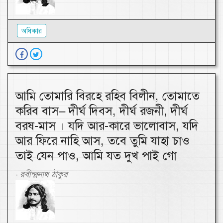
অধিকার
আমি তোমারি বিরহে রহিব বিলীন, তোমাতে
করিব বাস– দীর্ঘ দিবস, দীর্ঘ রজনী, দীর্ঘ
বরষ-মাস । যদি আর-কারে ভালোবাস, যদি
আর ফিরে নাহি আস, তবে তুমি যাহা চাও
তাই যেন পাও, আমি যত দুখ পাই গো
রবীন্দ্রনাথ ঠাকুর
-