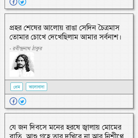
প্রহর শেষের আলোয় রাঙা সেদিন চৈত্রমাস
তোমার চোখে দেখেছিলাম আমার সর্বনাশ।
রবীন্দ্রনাথ ঠাকুর
-
প্রেম
ভালোবাসা
যে জন দিবসে মনের হরষে জ্বালায় মোমের
বাতি, আশু গৃহে তার দখিবে না আর নিশীথে