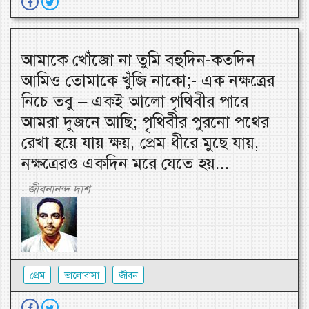
আমাকে খোঁজো না তুমি বহুদিন-কতদিন
আমিও তোমাকে খুঁজি নাকো;- এক নক্ষত্রের
নিচে তবু – একই আলো পৃথিবীর পারে
আমরা দুজনে আছি; পৃথিবীর পুরনো পথের
রেখা হয়ে যায় ক্ষয়, প্রেম ধীরে মুছে যায়,
নক্ষত্রেরও একদিন মরে যেতে হয়...
জীবনানন্দ দাশ
-
প্রেম
ভালোবাসা
জীবন