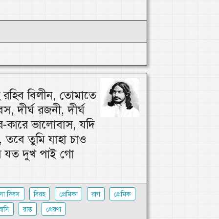
 রহিব বিলীন, তোমাতে
স, দীর্ঘ রজনী, দীর্ঘ
র-কারে ভালোবাস, যদি
 তবে তুমি যাহা চাও
 যত দুখ পাই গো
সা দিবস
বিরহ
প্রেমিকা
রাগ
প্রেমিক
াসি
রাত
প্রেরণা