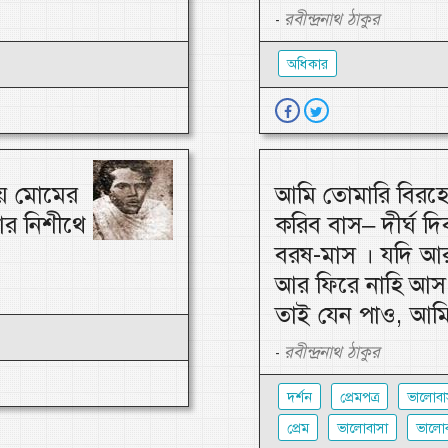
রবীন্দ্রনাথ ঠাকুর
-
অধিকার
য় মোমের
আমি তোমারি বিরহে
আর নিশীথে
করিব বাস– দীর্ঘ দিব
বরষ-মাস । যদি আ
আর ফিরে নাহি আস,
তাই যেন পাও, আমি
রবীন্দ্রনাথ ঠাকুর
-
দর্শন
প্রেমপত্র
ভালোবা
প্রেম
ভালোবাসা
ভালোব