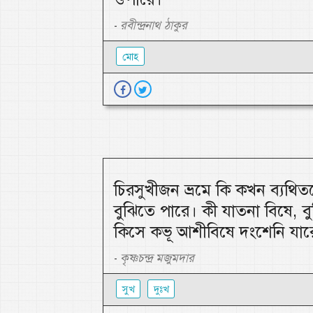
রবীন্দ্রনাথ ঠাকুর
-
মোহ
চিরসুখীজন ভ্রমে কি কখন ব্যথি
বুঝিতে পারে। কী যাতনা বিষে, ব
কিসে কভূ আশীবিষে দংশেনি যার
কৃষ্ণচন্দ্র মজুমদার
-
সুখ
দুঃখ