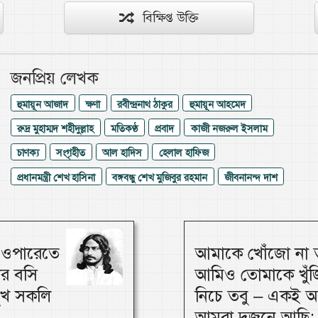
বিক্ষিপ্ত উক্তি
জনপ্রিয় লেখক
হুমায়ূন আজাদ
ক্ষণা
রবীন্দ্রনাথ ঠাকুর
হুমায়ূন আহমেদ
রুদ্র মুহাম্মদ শহীদুল্লাহ
মতিকণ্ঠ
প্রবাদ
কাজী নজরুল ইসলাম
চাণক্য
সংগৃহীত
আল হাদিস
হেলাল হাফিজ
প্রধানমন্ত্রী শেখ হাসিনা
বঙ্গবন্ধু শেখ মুজিবুর রহমান
জীবনানন্দ দাশ
, ওপারেতে
আমাকে খোঁজো না ত
ার বসি
আমিও তোমাকে খুঁজি
 সুখ সকলি
নিচে তবু – একই আ
আমরা দুজনে আছি; 