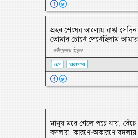
প্রহর শেষের আলোয় রাঙা সেদিন 
তোমার চোখে দেখেছিলাম আমার 
রবীন্দ্রনাথ ঠাকুর
-
প্রেম
ভালোবাসা
মানুষ মরে গেলে পচে যায়, বেঁচ
বদলায়, কারণে-অকারণে বদলায়