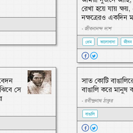
রেখা হয়ে যায় ক্ষয়, 
নক্ষত্রেরও একদিন 
জীবনানন্দ দাশ
-
প্রেম
ভালোবাসা
জীবন
তবেদন
সাত কোটি বাঙালিরে
ুঝিবে সে
বাঙালি করে মানুষ 
ে
রবীন্দ্রনাথ ঠাকুর
-
বাঙালি