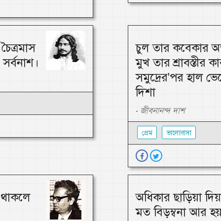
চৈত্রমাস
চুল তার কবেকার অন
সর্বনাশ।
মুখ তার শ্রাবস্তীর ক
সমুদ্রের’পর হাল ভে
দিশা
জীবনানন্দ দাশ
-
প্রেম
ভালোবাসা
ে থাকলে
অধিকার ছাড়িয়া দিয়
মত বিড়ম্বনা আর হয়