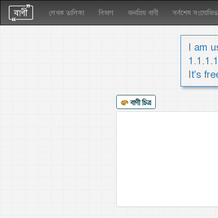
লেখক তালিকা
বিভাগ
জনপ্রিয় বাণী
সর্বশেষ সংযোজিত
I am us
1.1.1.
It's fr
বাণী চিত্র