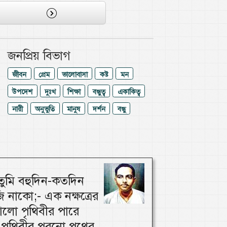
জনপ্রিয় বিভাগ
জীবন
প্রেম
ভালোবাসা
কষ্ট
মন
উপদেশ
দুঃখ
শিক্ষা
বন্ধুত্ব
একাকিত্ব
নারী
অনুভুতি
মানুষ
দর্শন
বন্ধু
ুমি বহুদিন-কতদিন
 নাকো;- এক নক্ষত্রের
লো পৃথিবীর পারে
পৃথিবীর পুরনো পথের