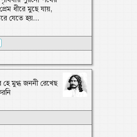
প্রেম ধীরে মুছে যায়,
মরে যেতে হয়...
 হে মুগ্ধ জননী রেখেছ
করনি