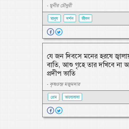
মুনীর চৌধুরী
-
মানুষ
দর্শন
জীবন
যে জন দিবসে মনের হরষে জ্বালা
বাতি, আশু গৃহে তার দখিবে না 
প্রদীপ ভাতি
কৃষ্ণচন্দ্র মজুমদার
-
প্রেম
ভালোবাসা