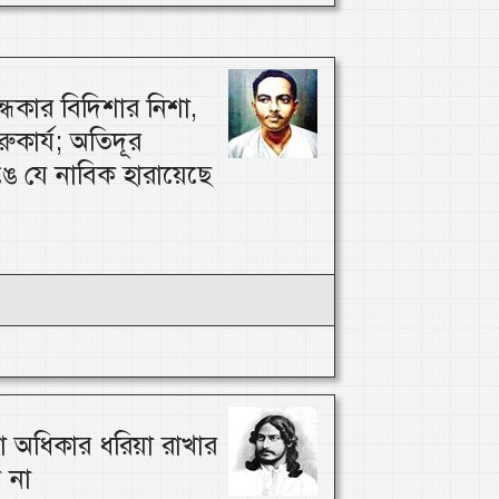
্ধকার বিদিশার নিশা,
ারুকার্য; অতিদূর
ঙে যে নাবিক হারায়েছে
া অধিকার ধরিয়া রাখার
 না