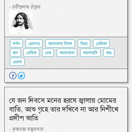
রবীন্দ্রনাথ ঠাকুর
-
দর্শন
প্রেমপত্র
ভালোবাসা দিবস
বিরহ
প্রেমিকা
রাগ
প্রেমিক
প্রেম
ভালোবাসা
ভালোবাসি
রাত
প্রেরণা
যে জন দিবসে মনের হরষে জ্বালায় মোমের
বাতি, আশু গৃহে তার দখিবে না আর নিশীথে
প্রদীপ ভাতি
কৃষ্ণচন্দ্র মজুমদার
-