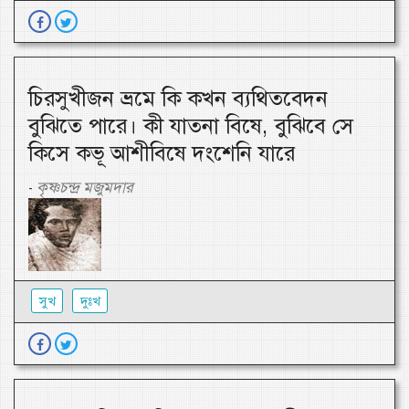
চিরসুখীজন ভ্রমে কি কখন ব্যথিতবেদন
বুঝিতে পারে। কী যাতনা বিষে, বুঝিবে সে
কিসে কভূ আশীবিষে দংশেনি যারে
কৃষ্ণচন্দ্র মজুমদার
-
সুখ
দুঃখ