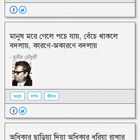
মানুষ মরে গেলে পচে যায়, বেঁচে থাকলে
বদলায়, কারণে-অকারণে বদলায়
মুনীর চৌধুরী
-
মানুষ
দর্শন
জীবন
অধিকার ছাড়িয়া দিয়া অধিকার ধরিয়া রাখার