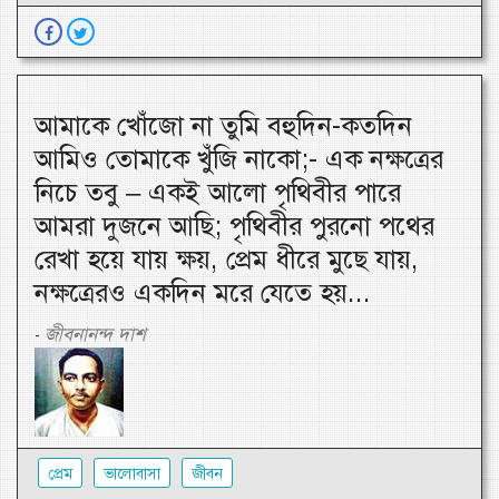
আমাকে খোঁজো না তুমি বহুদিন-কতদিন
আমিও তোমাকে খুঁজি নাকো;- এক নক্ষত্রের
নিচে তবু – একই আলো পৃথিবীর পারে
আমরা দুজনে আছি; পৃথিবীর পুরনো পথের
রেখা হয়ে যায় ক্ষয়, প্রেম ধীরে মুছে যায়,
নক্ষত্রেরও একদিন মরে যেতে হয়...
জীবনানন্দ দাশ
-
প্রেম
ভালোবাসা
জীবন