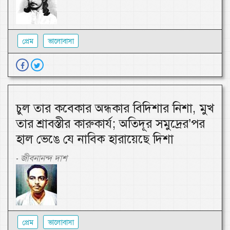
প্রেম
ভালোবাসা
চুল তার কবেকার অন্ধকার বিদিশার নিশা, মুখ
তার শ্রাবস্তীর কারুকার্য; অতিদূর সমুদ্রের’পর
হাল ভেঙে যে নাবিক হারায়েছে দিশা
জীবনানন্দ দাশ
-
প্রেম
ভালোবাসা