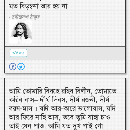
মত বিড়ম্বনা আর হয় না
রবীন্দ্রনাথ ঠাকুর
-
অধিকার
আমি তোমারি বিরহে রহিব বিলীন, তোমাতে
করিব বাস– দীর্ঘ দিবস, দীর্ঘ রজনী, দীর্ঘ
বরষ-মাস । যদি আর-কারে ভালোবাস, যদি
আর ফিরে নাহি আস, তবে তুমি যাহা চাও
তাই যেন পাও, আমি যত দুখ পাই গো