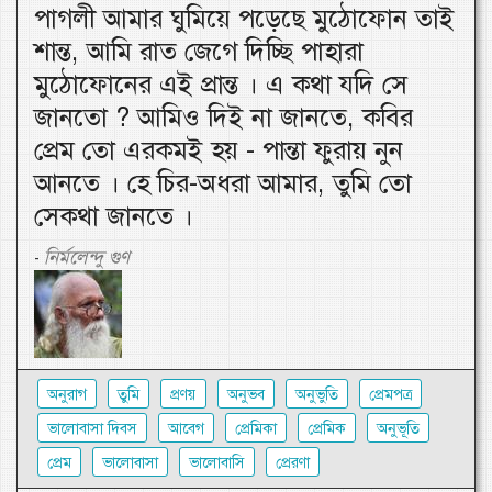
পাগলী আমার ঘুমিয়ে পড়েছে মুঠোফোন তাই
শান্ত, আমি রাত জেগে দিচ্ছি পাহারা
মুঠোফোনের এই প্রান্ত । এ কথা যদি সে
জানতো ? আমিও দিই না জানতে, কবির
প্রেম তো এরকমই হয় - পান্তা ফুরায় নুন
আনতে । হে চির-অধরা আমার, তুমি তো
সেকথা জানতে ।
নির্মলেন্দু গুণ
-
অনুরাগ
তুমি
প্রণয়
অনুভব
অনুভুতি
প্রেমপত্র
ভালোবাসা দিবস
আবেগ
প্রেমিকা
প্রেমিক
অনুভূতি
প্রেম
ভালোবাসা
ভালোবাসি
প্রেরণা