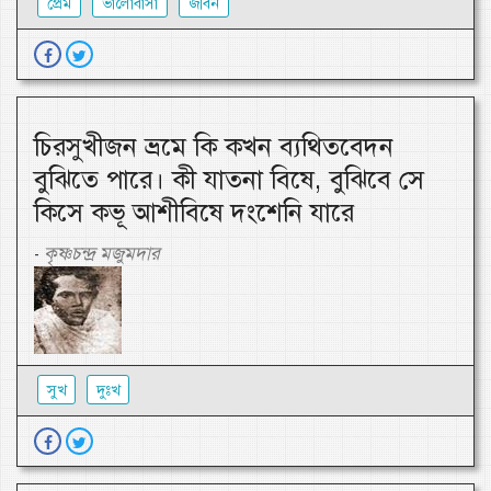
প্রেম
ভালোবাসা
জীবন
চিরসুখীজন ভ্রমে কি কখন ব্যথিতবেদন
বুঝিতে পারে। কী যাতনা বিষে, বুঝিবে সে
কিসে কভূ আশীবিষে দংশেনি যারে
কৃষ্ণচন্দ্র মজুমদার
-
সুখ
দুঃখ