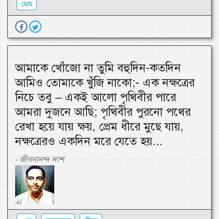
মোহ
আমাকে খোঁজো না তুমি বহুদিন-কতদিন
আমিও তোমাকে খুঁজি নাকো;- এক নক্ষত্রের
নিচে তবু – একই আলো পৃথিবীর পারে
আমরা দুজনে আছি; পৃথিবীর পুরনো পথের
রেখা হয়ে যায় ক্ষয়, প্রেম ধীরে মুছে যায়,
নক্ষত্রেরও একদিন মরে যেতে হয়...
জীবনানন্দ দাশ
-