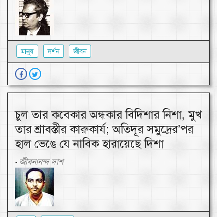
মানুষ
দর্শন
জীবন
চুল তার কবেকার অন্ধকার বিদিশার নিশা, মুখ
তার শ্রাবস্তীর কারুকার্য; অতিদূর সমুদ্রের’পর
হাল ভেঙে যে নাবিক হারায়েছে দিশা
জীবনানন্দ দাশ
-