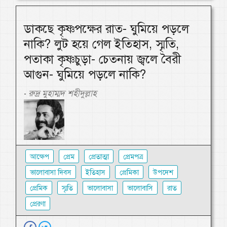
ডাকছে কৃষ্ণপক্ষের রাত- ঘুমিয়ে পড়লে
নাকি? লুট হয়ে গেল ইতিহাস, স্মৃতি,
পতাকা কৃষ্ণচুড়া- চেতনায় জ্বলে বৈরী
আগুন- ঘুমিয়ে পড়লে নাকি?
রুদ্র মুহাম্মদ শহীদুল্লাহ
-
আক্ষেপ
প্রেম
প্রেতাত্মা
প্রেমপত্র
ভালোবাসা দিবস
ইতিহাস
প্রেমিকা
উপদেশ
প্রেমিক
স্মৃতি
ভালোবাসা
ভালোবাসি
রাত
প্রেরণা