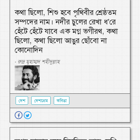
কথা ছিলো, শিশু হবে পৃথিবীর শ্রেষ্ঠতম
সম্পদের নাম। নদীর চুলের রেখা ধ’রে
হেঁটে হেঁটে যাবে এক মগ্ন ভগীরথ, কথা
ছিলো, কথা ছিলো আঙুর ছোঁবো না
কোনোদিন
রুদ্র মুহাম্মদ শহীদুল্লাহ
-
দেশ
দেশপ্রেম
কবিতা