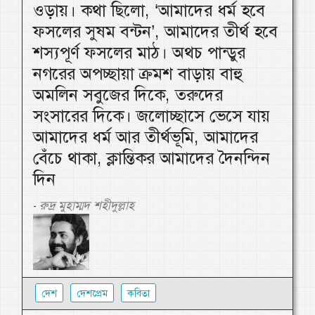
ওড়ায়। কথা ছিলো, ‘আমাদের ধর্ম হবে
ফসলের সুষম বন্টন’, আমাদের তীর্থ হবে
শস্যপূর্ণ ফসলের মাঠ। অথচ পান্ডুর
নগরের অপচ্ছায়া ক্রমশ বাড়ায় বাহু
অমলিন সবুজের দিকে, তরুদের
সংসারের দিকে। জলোচ্ছাসে ভেসে যায়
আমাদের ধর্ম আর তীর্থভূমি, আমাদের
বেঁচে থাকা, ক্লান্তিকর আমাদের দৈনন্দিন
দিন
রুদ্র মুহাম্মদ শহীদুল্লাহ
-
দেশ
দেশপ্রেম
কবিতা