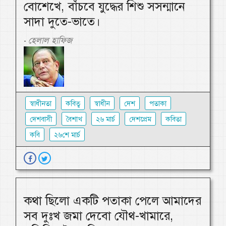
বোশেখে, বাঁচবে যুদ্ধের শিশু সসন্মানে
সাদা দুতে-ভাতে।
হেলাল হাফিজ
-
স্বাধীনতা
কবিত্ব
স্বাধীন
দেশ
পতাকা
দেশবাসী
বৈশাখ
২৬ মার্চ
দেশপ্রেম
কবিতা
কবি
২৬শে মার্চ
কথা ছিলো একটি পতাকা পেলে আমাদের
সব দুঃখ জমা দেবো যৌথ-খামারে,