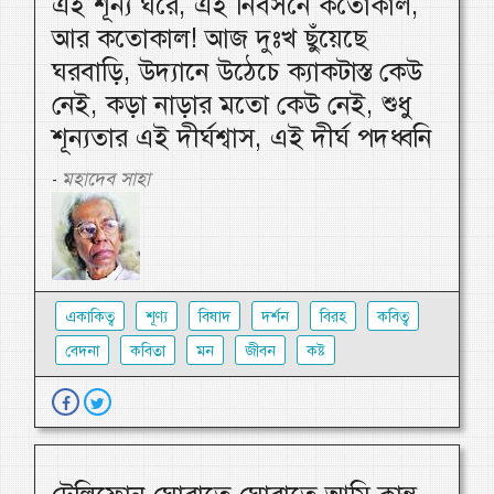
এই শূন্য ঘরে, এই নির্বসনে কতোকাল,
আর কতোকাল! আজ দুঃখ ছুঁয়েছে
ঘরবাড়ি, উদ্যানে উঠেচে ক্যাকটাস্ত কেউ
নেই, কড়া নাড়ার মতো কেউ নেই, শুধু
শূন্যতার এই দীর্ঘশ্বাস, এই দীর্ঘ পদধ্বনি
মহাদেব সাহা
-
একাকিত্ব
শূণ্য
বিষাদ
দর্শন
বিরহ
কবিত্ব
বেদনা
কবিতা
মন
জীবন
কষ্ট