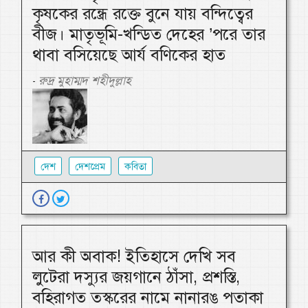
কৃষকের রন্ধ্রে রক্তে বুনে যায় বন্দিত্বের
বীজ। মাতৃভূমি-খন্ডিত দেহের ’পরে তার
থাবা বসিয়েছে আর্য বণিকের হাত
রুদ্র মুহাম্মদ শহীদুল্লাহ
-
দেশ
দেশপ্রেম
কবিতা
আর কী অবাক! ইতিহাসে দেখি সব
লুটেরা দস্যুর জয়গানে ঠাঁসা, প্রশস্তি,
বহিরাগত তস্করের নামে নানারঙ পতাকা