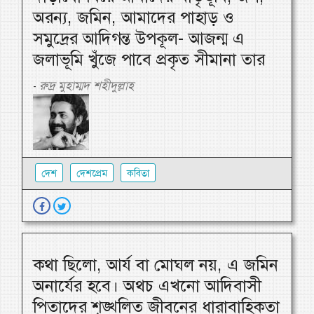
অরন্য, জমিন, আমাদের পাহাড় ও
সমুদ্রের আদিগন্ত উপকূল- আজন্ম এ
জলাভূমি খুঁজে পাবে প্রকৃত সীমানা তার
রুদ্র মুহাম্মদ শহীদুল্লাহ
-
দেশ
দেশপ্রেম
কবিতা
কথা ছিলো, আর্য বা মোঘল নয়, এ জমিন
অনার্যের হবে। অথচ এখনো আদিবাসী
পিতাদের শৃঙ্খলিত জীবনের ধারাবাহিকতা