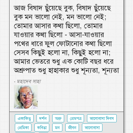
আজ বিষাদ ছুঁয়েছে বুক, বিষাদ ছুঁয়েছে
বুক মন ভালো নেই, মন ভালো নেই;
তোমার আসার কথা ছিলো, তোমার
যাওয়ার কথা ছিলো - আসা-যাওয়ার
পথের ধারে ফুল ফোটানোর কথা ছিলো
সেসব কিছুই হলো না, কিছুই হলো না;
আমার ভেতরে শুধু এক কোটি বছর ধরে
অশ্রুপাত শুধু হাহাকার শুধু শূন্যতা, শূন্যতা
মহাদেব সাহা
-
একাকিত্ব
দর্শন
অশ্রু
প্রেমপত্র
ভালোবাসা দিবস
প্রেমিকা
কবিতা
মন
জীবন
ভালোবাসা