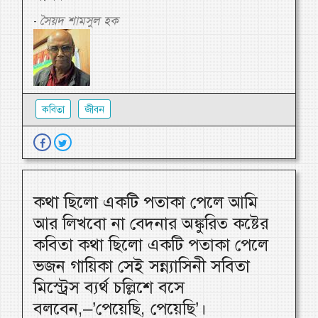
সৈয়দ শামসুল হক
-
কবিতা
জীবন
কথা ছিলো একটি পতাকা পেলে আমি
আর লিখবো না বেদনার অঙ্কুরিত কষ্টের
কবিতা কথা ছিলো একটি পতাকা পেলে
ভজন গায়িকা সেই সন্ন্যাসিনী সবিতা
মিস্ট্রেস ব্যর্থ চল্লিশে বসে
বলবেন,–’পেয়েছি, পেয়েছি’।