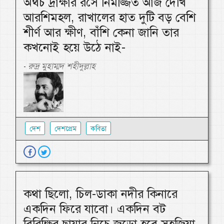
অথচ দ্রাক্ষার রসে নিমজ্জিত আজ দেখি
আরশিমহল, রাখালের হাত দুটি বড় বেশি
শীর্ণ আর ক্ষীণ, বাঁশি কেনা জানি তার
কখনোই হয়ে উঠে নাই-
রুদ্র মুহাম্মদ শহীদুল্লাহ
-
দেশ
দেশপ্রেম
কবিতা
কথা ছিলো, চিল-ডাকা নদীর কিনারে
একদিন ফিরে যাবো। একদিন বট