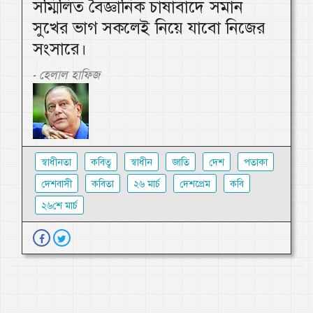
সম্মিলিত বৈজ্ঞানিক চাষাবাদে সমান
সুখের ভাগ সকলেই নিয়ে যাবো নিজের
সংসারে।
হেলাল হাফিজ
-
স্বাধীনতা
কবিত্ব
স্বাধীন
জাতি
দেশ
পতাকা
দেশবাসী
কবিতা
২৬ মার্চ
দেশপ্রেম
কবি
২৬শে মার্চ