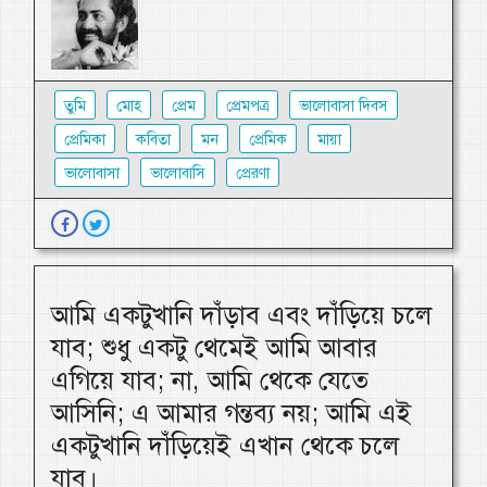
তুমি
মোহ
প্রেম
প্রেমপত্র
ভালোবাসা দিবস
প্রেমিকা
কবিতা
মন
প্রেমিক
মায়া
ভালোবাসা
ভালোবাসি
প্রেরণা
আমি একটুখানি দাঁড়াব এবং দাঁড়িয়ে চলে
যাব; শুধু একটু থেমেই আমি আবার
এগিয়ে যাব; না, আমি থেকে যেতে
আসিনি; এ আমার গন্তব্য নয়; আমি এই
একটুখানি দাঁড়িয়েই এখান থেকে চলে
যাব।