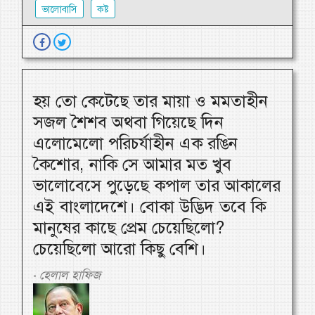
ভালোবাসি
কষ্ট
হয় তো কেটেছে তার মায়া ও মমতাহীন
সজল শৈশব অথবা গিয়েছে দিন
এলোমেলো পরিচর্যাহীন এক রঙিন
কৈশোর, নাকি সে আমার মত খুব
ভালোবেসে পুড়েছে কপাল তার আকালের
এই বাংলাদেশে। বোকা উদ্ভিদ তবে কি
মানুষের কাছে প্রেম চেয়েছিলো?
চেয়েছিলো আরো কিছু বেশি।
হেলাল হাফিজ
-