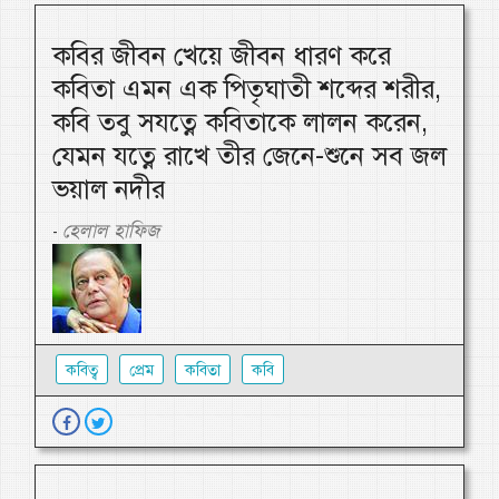
কবির জীবন খেয়ে জীবন ধারণ করে
কবিতা এমন এক পিতৃঘাতী শব্দের শরীর,
কবি তবু সযত্নে কবিতাকে লালন করেন,
যেমন যত্নে রাখে তীর জেনে-শুনে সব জল
ভয়াল নদীর
হেলাল হাফিজ
-
কবিত্ব
প্রেম
কবিতা
কবি