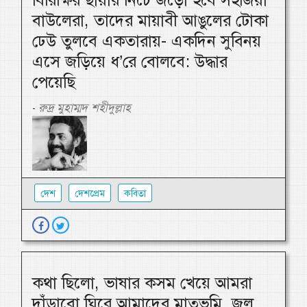
বিরিক্ষির ছায়ার নিচে জড়ো হবে সহজিয়া
বাউলেরা, তাদের মায়াবী আঙুলের টোকা
ঢেউ তুলবে একতারায়- একদিন সুবিনয়
এসে জড়িয়ে ধ’রে বোলবে: উদ্ধার
পেয়েছি
রুদ্র মুহাম্মদ শহীদুল্লাহ
-
দেশ
দেশপ্রেম
কবিতা
কথা ছিলো, ভাষার কসম খেয়ে আমরা
দাঁড়াবো ঘিরে আমাদের মাতৃভূমি, জল,