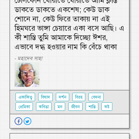
টেলিফোন ঘোরাতে ঘোরাতে আমি ক্লান্ত
ডাকতে ডাকতে একশেষ; কেউ ডাক
শোনে না, কেউ ফিরে তাকায় না এই
হিমঘরে ভাঙ্গা চেয়ারে একা বসে আছি। এ
কী শাস্তি তুমি আমাকে দিচ্ছো ঈশর,
এভাবে দগ্ধ হওয়ার নাম কি বেঁচে থাকা
মহাদেব সাহা
-
একাকিত্ব
বিষাদ
দর্শন
বিরহ
বেদনা
প্রেমিকা
কবিতা
মন
জীবন
শাস্তি
কষ্ট