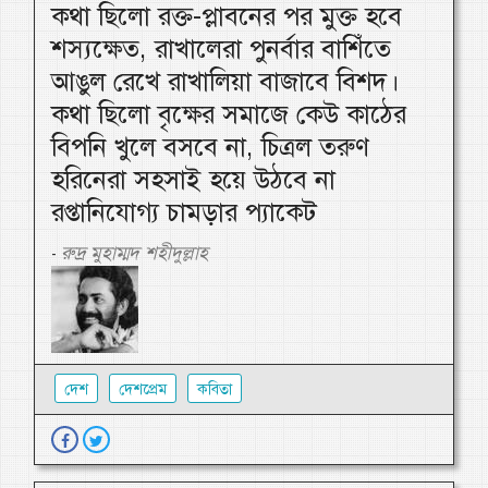
কথা ছিলো রক্ত-প্লাবনের পর মুক্ত হবে
শস্যক্ষেত, রাখালেরা পুনর্বার বাশিঁতে
আঙুল রেখে রাখালিয়া বাজাবে বিশদ।
কথা ছিলো বৃক্ষের সমাজে কেউ কাঠের
বিপনি খুলে বসবে না, চিত্রল তরুণ
হরিনেরা সহসাই হয়ে উঠবে না
রপ্তানিযোগ্য চামড়ার প্যাকেট
রুদ্র মুহাম্মদ শহীদুল্লাহ
-
দেশ
দেশপ্রেম
কবিতা