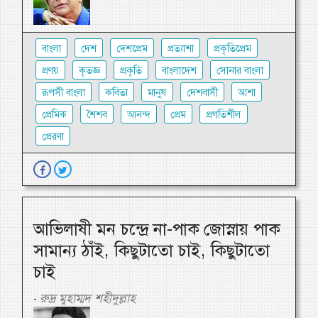
বাংলা
দেশ
দেশপ্রেম
প্রত্যাশা
প্রকৃতিপ্রেম
প্রণয়
কৃতজ্ঞ
প্রকৃতি
বাংলাদেশ
সোনার বাংলা
রূপসী বাংলা
কবিতা
মানুষ
দেশবাসী
আশা
প্রেমিক
শৈশব
আনন্দ
প্রেম
প্রগতিশীল
প্রেরণা
আভিলাষী মন চন্দ্রে না-পাক জোস্নায় পাক
সামান্য ঠাঁই, কিছুটাতো চাই, কিছুটাতো
চাই
রুদ্র মুহাম্মদ শহীদুল্লাহ
-