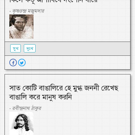
কৃষ্ণচন্দ্র মজুমদার
-
সুখ
দুঃখ
সাত কোটি বাঙালিরে হে মুগ্ধ জননী রেখেছ
বাঙালি করে মানুষ করনি
রবীন্দ্রনাথ ঠাকুর
-