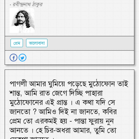
রবীন্দ্রনাথ ঠাকুর
-
প্রেম
ভালোবাসা
পাগলী আমার ঘুমিয়ে পড়েছে মুঠোফোন তাই
শান্ত, আমি রাত জেগে দিচ্ছি পাহারা
মুঠোফোনের এই প্রান্ত । এ কথা যদি সে
জানতো ? আমিও দিই না জানতে, কবির
প্রেম তো এরকমই হয় - পান্তা ফুরায় নুন
আনতে । হে চির-অধরা আমার, তুমি তো