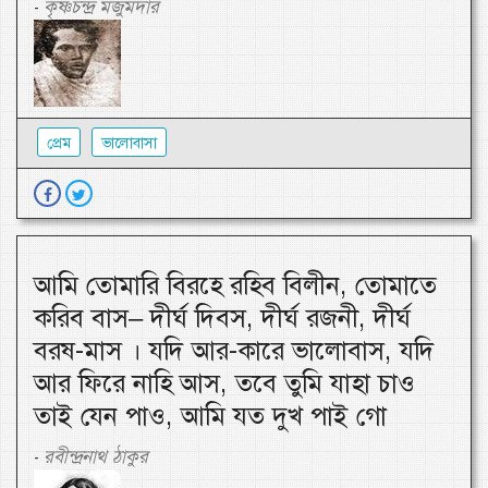
কৃষ্ণচন্দ্র মজুমদার
-
প্রেম
ভালোবাসা
আমি তোমারি বিরহে রহিব বিলীন, তোমাতে
করিব বাস– দীর্ঘ দিবস, দীর্ঘ রজনী, দীর্ঘ
বরষ-মাস । যদি আর-কারে ভালোবাস, যদি
আর ফিরে নাহি আস, তবে তুমি যাহা চাও
তাই যেন পাও, আমি যত দুখ পাই গো
রবীন্দ্রনাথ ঠাকুর
-