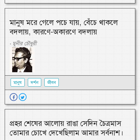
মানুষ মরে গেলে পচে যায়, বেঁচে থাকলে
বদলায়, কারণে-অকারণে বদলায়
মুনীর চৌধুরী
-
মানুষ
দর্শন
জীবন
প্রহর শেষের আলোয় রাঙা সেদিন চৈত্রমাস
তোমার চোখে দেখেছিলাম আমার সর্বনাশ।