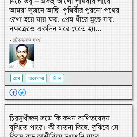
নিচে তবু – একই আলো পৃথিবীর পারে
আমরা দুজনে আছি; পৃথিবীর পুরনো পথের
রেখা হয়ে যায় ক্ষয়, প্রেম ধীরে মুছে যায়,
নক্ষত্রেরও একদিন মরে যেতে হয়...
জীবনানন্দ দাশ
-
প্রেম
ভালোবাসা
জীবন
চিরসুখীজন ভ্রমে কি কখন ব্যথিতবেদন
বুঝিতে পারে। কী যাতনা বিষে, বুঝিবে সে
কিসে কভূ আশীবিষে দংশেনি যারে