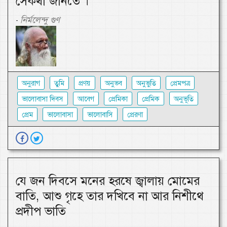
সেকথা জানতে ।
নির্মলেন্দু গুণ
-
অনুরাগ
তুমি
প্রণয়
অনুভব
অনুভুতি
প্রেমপত্র
ভালোবাসা দিবস
আবেগ
প্রেমিকা
প্রেমিক
অনুভূতি
প্রেম
ভালোবাসা
ভালোবাসি
প্রেরণা
যে জন দিবসে মনের হরষে জ্বালায় মোমের
বাতি, আশু গৃহে তার দখিবে না আর নিশীথে
প্রদীপ ভাতি