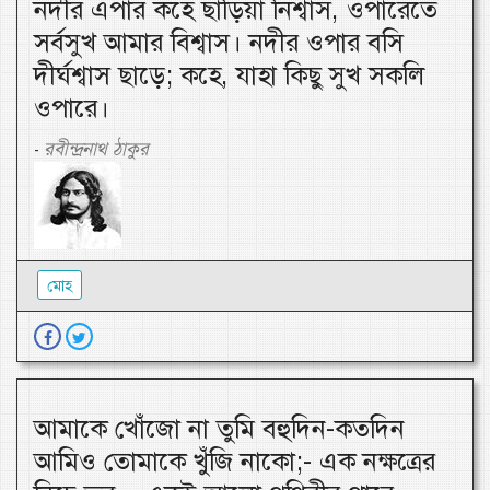
নদীর এপার কহে ছাড়িয়া নিশ্বাস, ওপারেতে
সর্বসুখ আমার বিশ্বাস। নদীর ওপার বসি
দীর্ঘশ্বাস ছাড়ে; কহে, যাহা কিছু সুখ সকলি
ওপারে।
রবীন্দ্রনাথ ঠাকুর
-
মোহ
আমাকে খোঁজো না তুমি বহুদিন-কতদিন
আমিও তোমাকে খুঁজি নাকো;- এক নক্ষত্রের