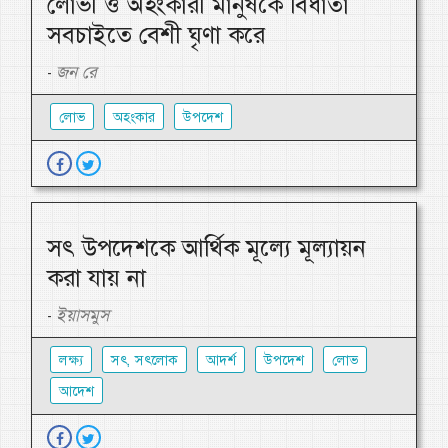
লোভী ও অহংকারী মানুষকে বিধাতা
সবচাইতে বেশী ঘৃণা করে
জন রে
-
লোভ
অহংকার
উপদেশ
সৎ উপদেশকে আর্থিক মূল্যে মূল্যায়ন
করা যায় না
ইয়াসমুস
-
লক্ষ্য
সৎ, সৎলোক
আদর্শ
উপদেশ
লোভ
আদেশ