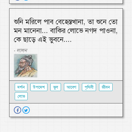
শুনি মরিলে পাব বেহেস্তখানা, তা শুনে তো
মন মানেনা... বাকির লোভে নগদ পাওনা,
কে ছাড়ে এই ভুবনে....
লালন
-
দর্শন
উপদেশ
ভুল
আবেগ
পৃথিবী
জীবন
লোভ