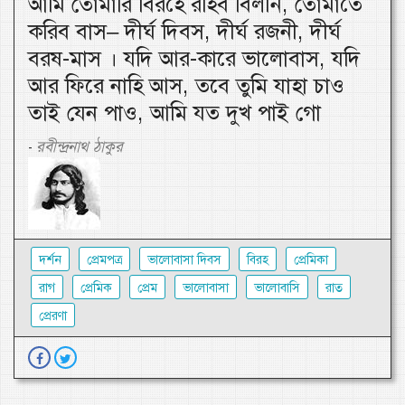
আমি তোমারি বিরহে রহিব বিলীন, তোমাতে
করিব বাস– দীর্ঘ দিবস, দীর্ঘ রজনী, দীর্ঘ
বরষ-মাস । যদি আর-কারে ভালোবাস, যদি
আর ফিরে নাহি আস, তবে তুমি যাহা চাও
তাই যেন পাও, আমি যত দুখ পাই গো
রবীন্দ্রনাথ ঠাকুর
-
দর্শন
প্রেমপত্র
ভালোবাসা দিবস
বিরহ
প্রেমিকা
রাগ
প্রেমিক
প্রেম
ভালোবাসা
ভালোবাসি
রাত
প্রেরণা