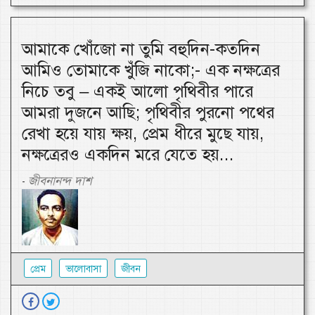
আমাকে খোঁজো না তুমি বহুদিন-কতদিন
আমিও তোমাকে খুঁজি নাকো;- এক নক্ষত্রের
নিচে তবু – একই আলো পৃথিবীর পারে
আমরা দুজনে আছি; পৃথিবীর পুরনো পথের
রেখা হয়ে যায় ক্ষয়, প্রেম ধীরে মুছে যায়,
নক্ষত্রেরও একদিন মরে যেতে হয়...
জীবনানন্দ দাশ
-
প্রেম
ভালোবাসা
জীবন