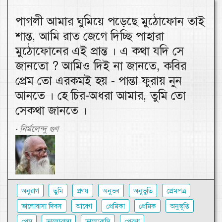
পাগলী আমার ঘুমিয়ে পড়েছে মুঠোফোন তাই
শান্ত, আমি রাত জেগে দিচ্ছি পাহারা
মুঠোফোনের এই প্রান্ত । এ কথা যদি সে
জানতো ? আমিও দিই না জানতে, কবির
প্রেম তো এরকমই হয় - পান্তা ফুরায় নুন
আনতে । হে চির-অধরা আমার, তুমি তো
সেকথা জানতে ।
নির্মলেন্দু গুণ
-
অনুরাগ
তুমি
প্রণয়
অনুভব
অনুভুতি
প্রেমপত্র
ভালোবাসা দিবস
আবেগ
প্রেমিকা
প্রেমিক
অনুভূতি
প্রেম
ভালোবাসা
ভালোবাসি
প্রেরণা