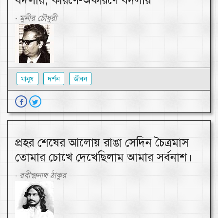
বদলায়, কারণে-অকারণে বদলায়
মুনীর চৌধুরী
-
মানুষ
দর্শন
জীবন
প্রহর শেষের আলোয় রাঙা সেদিন চৈত্রমাস
তোমার চোখে দেখেছিলাম আমার সর্বনাশ।
রবীন্দ্রনাথ ঠাকুর
-