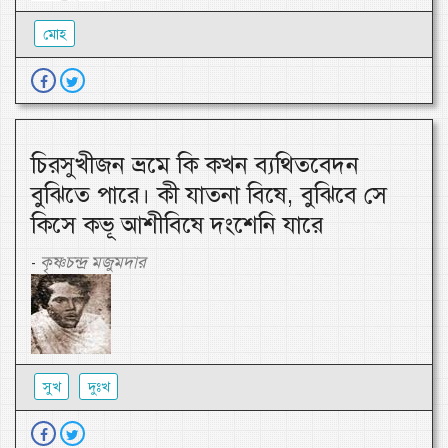
মোহ
চিরসুখীজন ভ্রমে কি কখন ব্যথিতবেদন
বুঝিতে পারে। কী যাতনা বিষে, বুঝিবে সে
কিসে কভূ আশীবিষে দংশেনি যারে
কৃষ্ণচন্দ্র মজুমদার
-
সুখ
দুঃখ