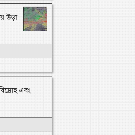
ায় উড়া
িদ্রোহ এবং