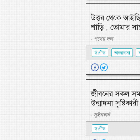
উত্তর থেকে আইছি
শাড়ি , তোমার সা
পথের দল
-
সংগীত
ভালোবাসা
ব
জীবনের সকল সময়
উন্মাদনা সৃষ্টিকা
সুইনবার্ন
-
সংগীত