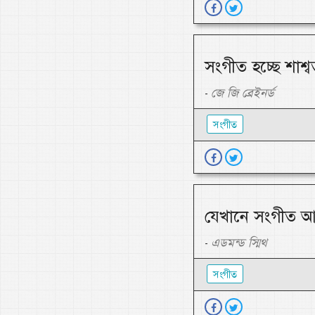
সংগীত হচ্ছে শাশ্
জে জি ব্রেইনর্ড
-
সংগীত
যেখানে সংগীত আছ
এডমন্ড স্মিথ
-
সংগীত