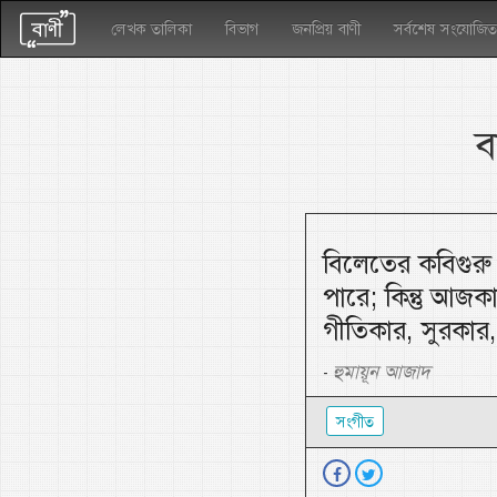
লেখক তালিকা
বিভাগ
জনপ্রিয় বাণী
সর্বশেষ সংযোজিত
ব
বিলেতের কবিগুরু
পারে; কিন্তু আজ
গীতিকার, সুরকার
হুমায়ূন আজাদ
-
সংগীত