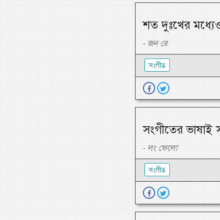
শত দুঃখের মধ্যে
জন রে
-
সংগীত
সংগীতের ভাষাই 
লং ফেলো
-
সংগীত