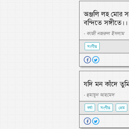
অঞ্জলি লহ মোর সং
বন্দিতে সঙ্গীতে।।
কাজী নজরুল ইসলাম
-
সংগীত
যদি মন কাঁদে ত
হুমায়ূন আহমেদ
-
বর্ষা
সংগীত
প্রেম