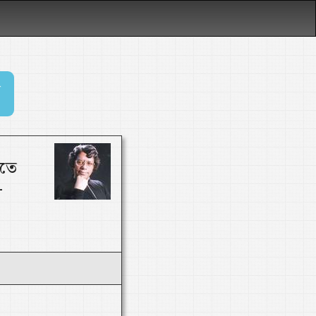
রতে
-